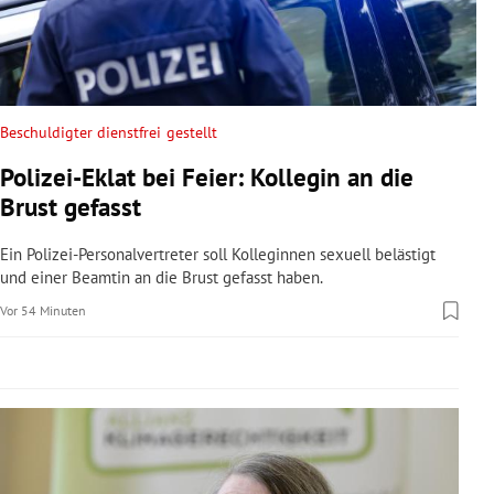
rreich Untermenü
rt Untermenü
schaft Untermenü
Beschuldigter dienstfrei gestellt
Polizei-Eklat bei Feier: Kollegin an die
s Untermenü
Brust gefasst
zeit Untermenü
Ein Polizei-Personalvertreter soll Kolleginnen sexuell belästigt
und einer Beamtin an die Brust gefasst haben.
undheit Untermenü
Vor 54 Minuten
tur Untermenü
nung Untermenü
lität Untermenü