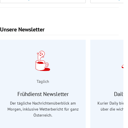
Unsere Newsletter
Slide 1 von 9
Täglich
Frühdienst Newsletter
Daily
Der tägliche Nachrichtenüberblick am
Kurier Daily biet
Morgen, inklusive Wetterbericht für ganz
über die wichti
Österreich.