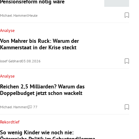
Pensionsreform nötig wäre
Michael Hammerl
Heute
Analyse
Von Mahrer bis Ruck: Warum der
Kammerstaat in der Krise steckt
Josef Gebhard
03.08.2026
Analyse
Reichen 2,5 Milliarden? Warum das
Doppelbudget jetzt schon wackelt
Michael Hammerl
77
Kommentare
Rekordtief
So wenig Kinder wie noch nie:
Österreichs Politik im Geburtendilemma