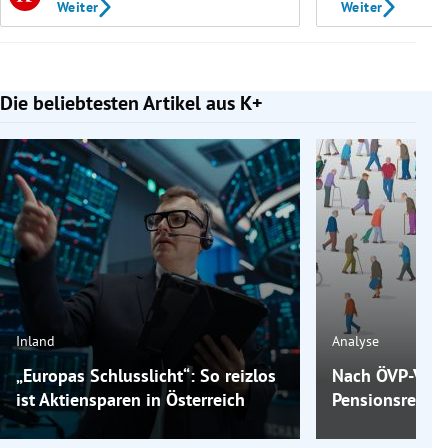
Weiter
Weiter
Die beliebtesten Artikel aus K+
Slide 1 von 7
Inland
Analyse
„Europas Schlusslicht“: So reizlos
Nach ÖVP-Vors
ist Aktiensparen in Österreich
Pensionsrefor