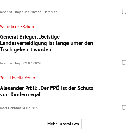
Johanna Hager
und
Michael Hammerl
Wehrdienst-Reform
General Brieger: „Geistige
Landesverteidigung ist lange unter den
Tisch gekehrt worden“
Johanna Hager
29.07.2026
Social Media Verbot
Alexander Pröll: „Der FPÖ ist der Schutz
von Kindern egal“
Josef Gebhard
24.07.2026
Mehr Interviews