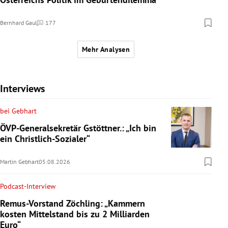
Bernhard Gaul
177
Kommentare
Mehr Analysen
Interviews
bei Gebhart
ÖVP-Generalsekretär Gstöttner.: „Ich bin
ein Christlich-Sozialer“
Martin Gebhart
05.08.2026
Podcast-Interview
Remus-Vorstand Zöchling: „Kammern
kosten Mittelstand bis zu 2 Milliarden
Euro“