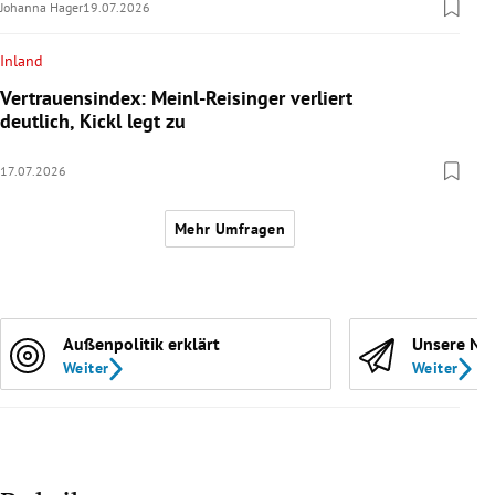
Johanna Hager
19.07.2026
Inland
Vertrauensindex: Meinl-Reisinger verliert
deutlich, Kickl legt zu
17.07.2026
Mehr Umfragen
Außenpolitik erklärt
Unsere Ne
Weiter
Weiter