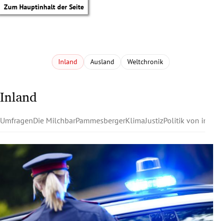
Zum Hauptinhalt der Seite
Inland
Ausland
Weltchronik
Inland
Umfragen
Die Milchbar
Pammesberger
Klima
Justiz
Politik von innen
tik Untermenü