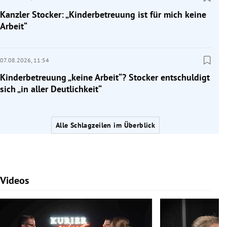
Kanzler Stocker: „Kinderbetreuung ist für mich keine
Arbeit“
07.08.2026,
11:54
Kinderbetreuung „keine Arbeit“? Stocker entschuldigt
sich „in aller Deutlichkeit“
Alle Schlagzeilen im Überblick
Videos
Slide 1 von 7