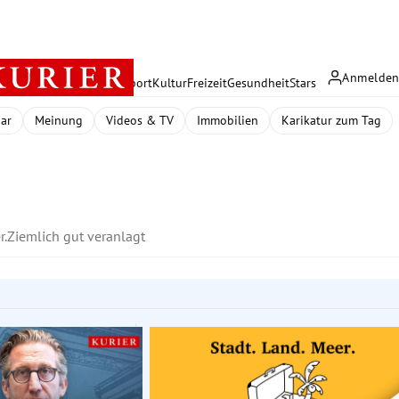
Anmelde
rreich
Politik
Wirtschaft
Sport
Kultur
Freizeit
Gesundheit
Stars
dar
Meinung
Videos & TV
Immobilien
Karikatur zum Tag
r.
Ziemlich gut veranlagt