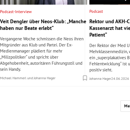
Podcast
Podcast-Interview
Rektor und AKH-Ch
Veit Dengler über Neos-Klub: „Manche
Kassenarzt hat vi
haben nur Beate erlebt“
Patient“
Vergangene Woche schmissen die Neos ihren
Mitgründer aus Klub und Partei. Der Ex-
Der Rektor der Med U
Medienmanager plädiert für mehr
Mehrklassenmedizin,
„Milizpolitiker“ und spricht über
ein „superplakatives B
Abgehobenheit, autoritären Führungsstil und
Fehlentwicklung“ ist 
sein Handy.
positiv sieht.
Michael Hammerl
und
Johanna Hager
Johanna Hager
24.06.2026
Me