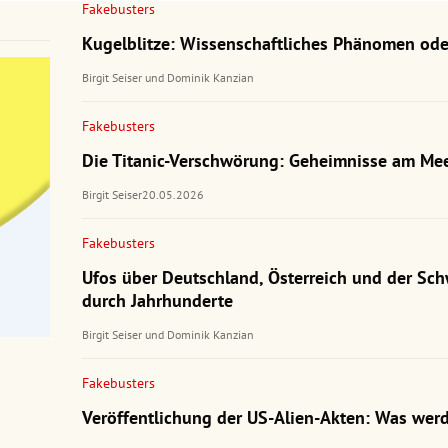
Fakebusters
Kugelblitze: Wissenschaftliches Phänomen ode
Birgit Seiser
und
Dominik Kanzian
Fakebusters
Die Titanic-Verschwörung: Geheimnisse am Me
Birgit Seiser
20.05.2026
Fakebusters
Ufos über Deutschland, Österreich und der Sch
durch Jahrhunderte
Birgit Seiser
und
Dominik Kanzian
Fakebusters
Veröffentlichung der US-Alien-Akten: Was werd