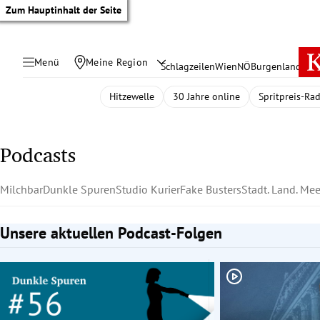
Zum Hauptinhalt der Seite
Menü
Meine Region
Schlagzeilen
Wien
NÖ
Burgenland
Öste
Hitzewelle
30 Jahre online
Spritpreis-Ra
Podcasts
Milchbar
Dunkle Spuren
Studio Kurier
Fake Busters
Stadt. Land. Mee
Unsere aktuellen Podcast-Folgen
Slide 1 von 2
tik Untermenü
rreich Untermenü