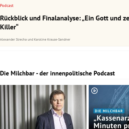
Podcast
Rückblick und Finalanalyse: „Ein Gott und z
Killer“
Alexander Strecha
und
Karoline Krause-Sandner
Die Milchbar - der innenpolitische Podcast
Slide 1 von 3