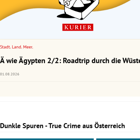
Stadt. Land. Meer.
Ä wie Ägypten 2/2: Roadtrip durch die Wüst
01.08.2026
Dunkle Spuren - True Crime aus Österreich
Slide 1 von 3