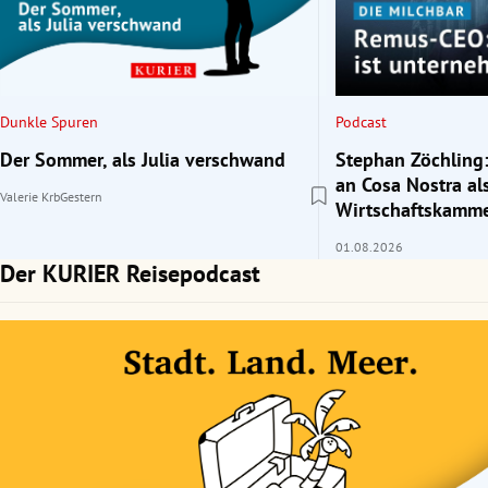
rt Untermenü
schaft Untermenü
Dunkle Spuren
Podcast
s Untermenü
Der Sommer, als Julia verschwand
Stephan Zöchling:
an Cosa Nostra al
Valerie Krb
Gestern
zeit Untermenü
Wirtschaftskamme
01.08.2026
undheit Untermenü
Der KURIER Reisepodcast
tur Untermenü
nung Untermenü
lität Untermenü