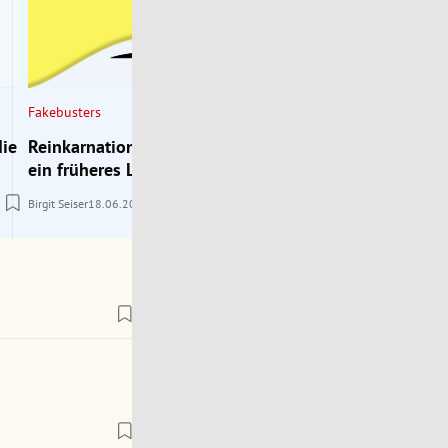
Fakebusters
die
Reinkarnation: Erinnern sich Kinder an
ein früheres Leben?
Birgit Seiser
18.06.2026