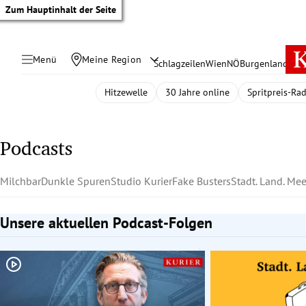
Zum Hauptinhalt der Seite
Menü
Meine Region
Schlagzeilen
Wien
NÖ
Burgenland
Öste
Hitzewelle
30 Jahre online
Spritpreis-Ra
Podcasts
Milchbar
Dunkle Spuren
Studio Kurier
Fake Busters
Stadt. Land. Mee
Unsere aktuellen Podcast-Folgen
Slide 1 von 2
tik Untermenü
rreich Untermenü