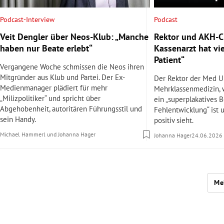
Podcast
Podcast-Interview
Rektor und AKH-Ch
Veit Dengler über Neos-Klub: „Manche
Kassenarzt hat vi
haben nur Beate erlebt“
Patient“
Vergangene Woche schmissen die Neos ihren
Mitgründer aus Klub und Partei. Der Ex-
Der Rektor der Med U
Medienmanager plädiert für mehr
Mehrklassenmedizin,
„Milizpolitiker“ und spricht über
ein „superplakatives B
Abgehobenheit, autoritären Führungsstil und
Fehlentwicklung“ ist 
sein Handy.
positiv sieht.
Michael Hammerl
und
Johanna Hager
Johanna Hager
24.06.2026
Me