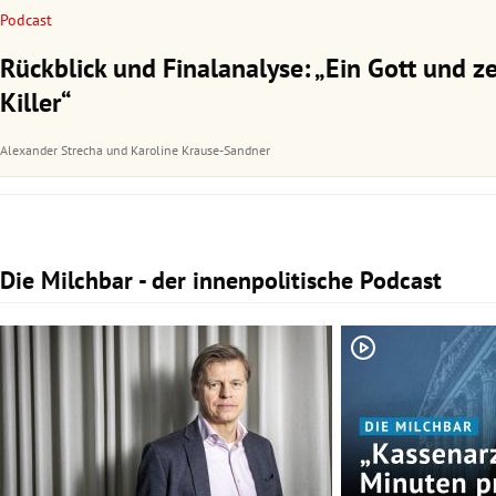
Podcast
Rückblick und Finalanalyse: „Ein Gott und z
Killer“
Alexander Strecha
und
Karoline Krause-Sandner
Die Milchbar - der innenpolitische Podcast
Slide 1 von 3