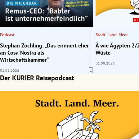
rt Untermenü
schaft Untermenü
Podcast
Stadt. Land. Meer.
s Untermenü
Stephan Zöchling: „Das erinnert eher
Ä wie Ägypten 2/2
an Cosa Nostra als
Wüste
zeit Untermenü
Wirtschaftskammer“
01.08.2026
01.08.2026
undheit Untermenü
Der KURIER Reisepodcast
tur Untermenü
nung Untermenü
lität Untermenü