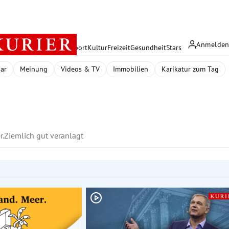
Anmelde
rreich
Politik
Wirtschaft
Sport
Kultur
Freizeit
Gesundheit
Stars
dar
Meinung
Videos & TV
Immobilien
Karikatur zum Tag
r.
Ziemlich gut veranlagt