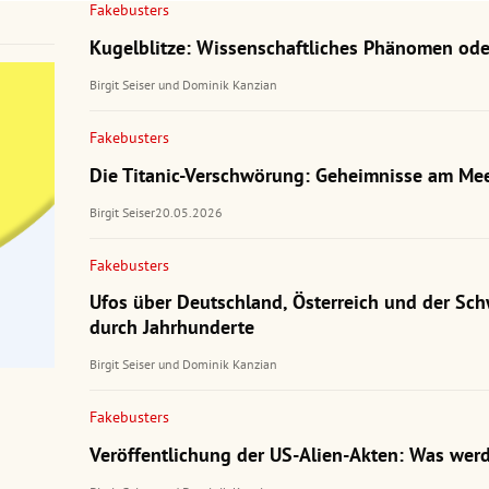
Fakebusters
Kugelblitze: Wissenschaftliches Phänomen ode
Birgit Seiser
und
Dominik Kanzian
Fakebusters
Die Titanic-Verschwörung: Geheimnisse am Me
Birgit Seiser
20.05.2026
Fakebusters
Ufos über Deutschland, Österreich und der Sch
durch Jahrhunderte
Birgit Seiser
und
Dominik Kanzian
Fakebusters
Veröffentlichung der US-Alien-Akten: Was werd