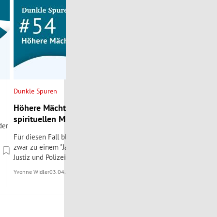
Dunkle Spuren
Dunkle Spuren
Höhere Mächte: Im Bann des
Der Dämon von 
spirituellen Missbrauchs
Werner Knies
der
Für diesen Fall blicken wir nach Kärnten und
Eine Familie wird 
zwar zu einem "Jahrhundertprozess", wie ihn
Yvonne Widler
20.02.
Justiz und Polizei nennen.
Yvonne Widler
03.04.2026