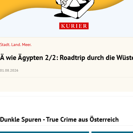
Stadt. Land. Meer.
Ä wie Ägypten 2/2: Roadtrip durch die Wüst
01.08.2026
Dunkle Spuren - True Crime aus Österreich
Slide 1 von 3