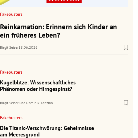
Fakebusters
Reinkarnation: Erinnern sich Kinder an
ein früheres Leben?
Birgit Seiser
18.06.2026
Fakebusters
Kugelblitze: Wissenschaftliches
Phänomen oder Hirngespinst?
Birgit Seiser
und
Dominik Kanzian
Fakebusters
Die Titanic-Verschwörung: Geheimnisse
am Meeresgrund