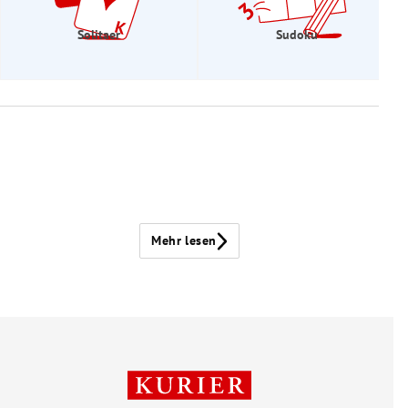
Solitaer
Sudoku
Mehr lesen