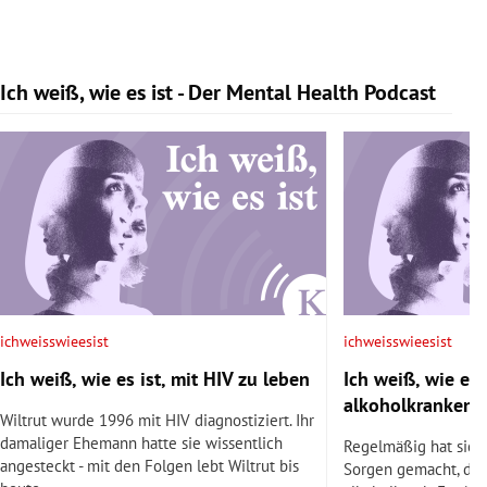
Ich weiß, wie es ist - Der Mental Health Podcast
Slide 1 von 9
ichweisswieesist
ichweisswieesist
Ich weiß, wie es ist, mit HIV zu leben
Ich weiß, wie es i
alkoholkranken 
Wiltrut wurde 1996 mit HIV diagnostiziert. Ihr
damaliger Ehemann hatte sie wissentlich
Regelmäßig hat sich 
angesteckt - mit den Folgen lebt Wiltrut bis
Sorgen gemacht, den