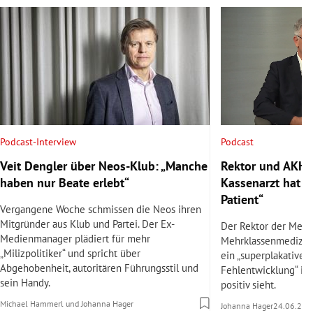
Podcast
Podcast-Interview
Rektor und AKH-C
Veit Dengler über Neos-Klub: „Manche
Kassenarzt hat v
haben nur Beate erlebt“
Patient“
Vergangene Woche schmissen die Neos ihren
Mitgründer aus Klub und Partei. Der Ex-
Der Rektor der Med 
Medienmanager plädiert für mehr
Mehrklassenmedizin
„Milizpolitiker“ und spricht über
ein „superplakatives 
Abgehobenheit, autoritären Führungsstil und
Fehlentwicklung“ ist
sein Handy.
positiv sieht.
Michael Hammerl
und
Johanna Hager
Johanna Hager
24.06.202