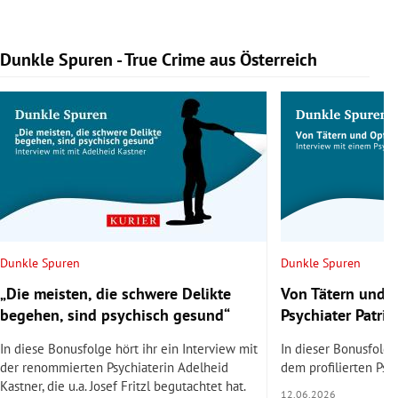
Dunkle Spuren - True Crime aus Österreich
Slide 1 von 9
Dunkle Spuren
Dunkle Spuren
„Die meisten, die schwere Delikte
Von Tätern und O
begehen, sind psychisch gesund“
Psychiater Patrick
In diese Bonusfolge hört ihr ein Interview mit
In dieser Bonusfolge 
der renommierten Psychiaterin Adelheid
dem profilierten Psyc
Kastner, die u.a. Josef Fritzl begutachtet hat.
12.06.2026