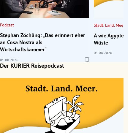
rreich Untermenü
rt Untermenü
Podcast
Stadt. Land. Meer.
schaft Untermenü
Stephan Zöchling: „Das erinnert eher
Ä wie Ägypten 2/
an Cosa Nostra als
Wüste
s Untermenü
Wirtschaftskammer“
01.08.2026
01.08.2026
zeit Untermenü
Der KURIER Reisepodcast
undheit Untermenü
tur Untermenü
nung Untermenü
lität Untermenü