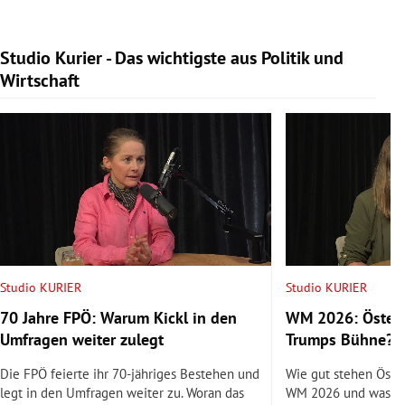
Studio Kurier - Das wichtigste aus Politik und
Slide 1 von 9
Wirtschaft
Studio KURIER
Studio KURIER
70 Jahre FPÖ: Warum Kickl in den
WM 2026: Österr
Umfragen weiter zulegt
Trumps Bühne?
Die FPÖ feierte ihr 70-jähriges Bestehen und
Wie gut stehen Öste
legt in den Umfragen weiter zu. Woran das
WM 2026 und was si