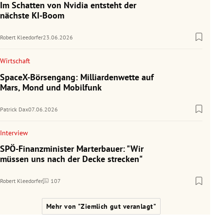
Im Schatten von Nvidia entsteht der
nächste KI-Boom
Robert Kleedorfer
23.06.2026
Wirtschaft
SpaceX-Börsengang: Milliardenwette auf
Mars, Mond und Mobilfunk
Patrick Dax
07.06.2026
Interview
SPÖ-Finanzminister Marterbauer: "Wir
müssen uns nach der Decke strecken"
Robert Kleedorfer
107
Kommentare
Mehr von "Ziemlich gut veranlagt"