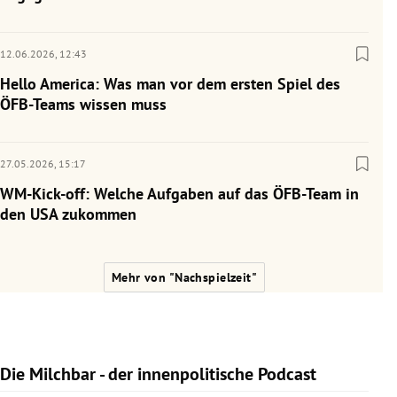
12.06.2026,
12:43
Hello America: Was man vor dem ersten Spiel des
ÖFB-Teams wissen muss
27.05.2026,
15:17
WM-Kick-off: Welche Aufgaben auf das ÖFB-Team in
den USA zukommen
Mehr von "Nachspielzeit"
Die Milchbar - der innenpolitische Podcast
Slide 1 von 9