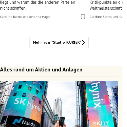
liegt und warum das die anderen Parteien
Kritikpunkte an dies
nicht schaffen.
Weltmeisterschaft?
Caroline Bartos
und
Johanna Hager
Caroline Bartos
und
Karol
Mehr von "Studio KURIER"
Alles rund um Aktien und Anlagen