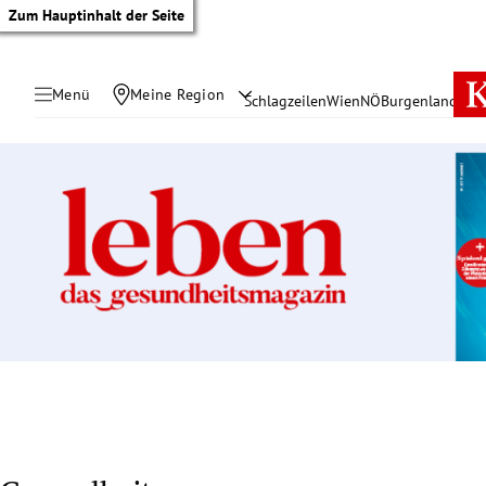
Zum Hauptinhalt der Seite
Menü
Meine Region
Schlagzeilen
Wien
NÖ
Burgenland
Öste
tik Untermenü
rreich Untermenü