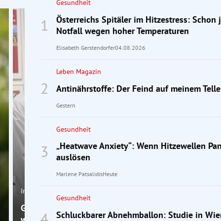
Gesundheit
Österreichs Spitäler im Hitzestress: Schon 
Notfall wegen hoher Temperaturen
Elisabeth Gerstendorfer
04.08.2026
Leben Magazin
Antinährstoffe: Der Feind auf meinem Telle
Gestern
Gesundheit
„Heatwave Anxiety“: Wenn Hitzewellen Pan
auslösen
Marlene Patsalidis
Heute
Interview
Gesundheit
Gürtelrose: Ein Experte erklärt, warum rasches Hand
Schluckbarer Abnehmballon: Studie in Wi
wichtig ist