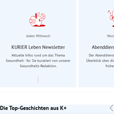
Jeden Mittwoch
Woc
KURIER Leben Newsletter
Abenddien
Aktuelle Infos rund um das Thema
Der Abenddienst
Gesundheit - für Sie kuratiert von unserer
Überblick über d
Gesundheits-Redaktion.
früh
Die Top-Geschichten aus K+
Slide 1 von 7