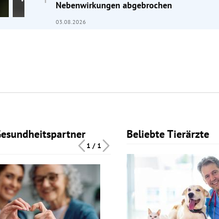
Nebenwirkungen abgebrochen
03.08.2026
Gesundheitspartner
Beliebte Tierärzte
Slide 1 von 1
1 / 1