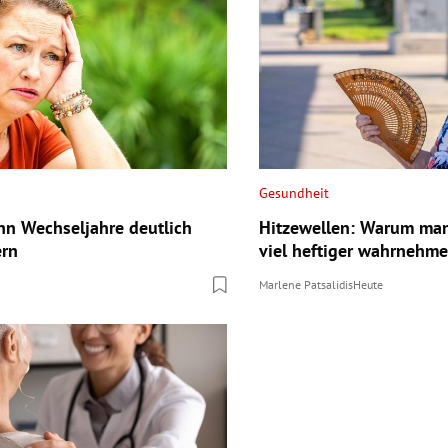
Gesundheit
nn Wechseljahre deutlich
Hitzewellen: Warum man
ern
viel heftiger wahrnehm
Marlene Patsalidis
Heute