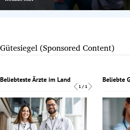
Gütesiegel (Sponsored Content)
Beliebteste Ärzte im Land
Beliebte 
Slide 1 von 1
Slide 1 von 1
1 / 1