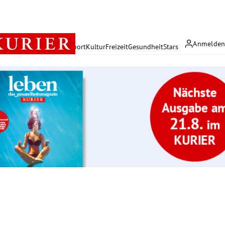
Anmelde
rreich
Politik
Wirtschaft
Sport
Kultur
Freizeit
Gesundheit
Stars