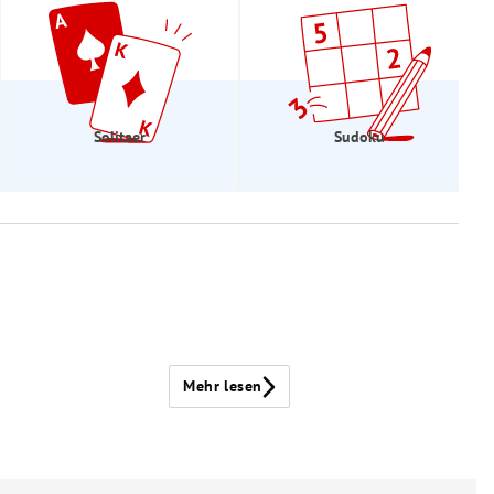
Solitaer
Sudoku
Mehr lesen