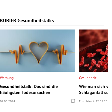
KURIER Gesundheitstalks
Slide 1 von 7
Werbung
Gesundheit
Gesundheitstalk: Das sind die
Wie man sich vor
häufigsten Todesursachen
Schlaganfall sch
07.06.2024
Ernst Mauritz
22.05.2024