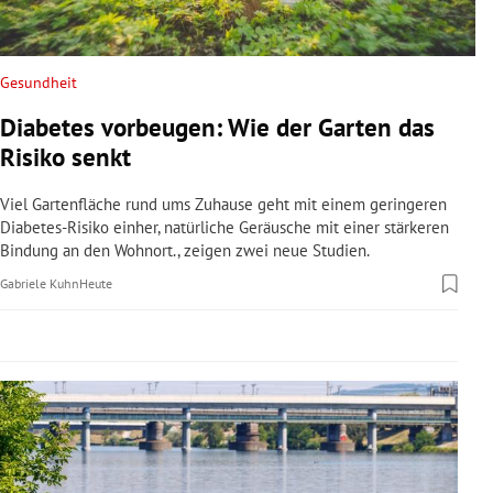
rreich Untermenü
rt Untermenü
Gesundheit
Diabetes vorbeugen: Wie der Garten das
schaft Untermenü
Risiko senkt
s Untermenü
Viel Gartenfläche rund ums Zuhause geht mit einem geringeren
Diabetes-Risiko einher, natürliche Geräusche mit einer stärkeren
zeit Untermenü
Bindung an den Wohnort., zeigen zwei neue Studien.
Gabriele Kuhn
Heute
undheit Untermenü
tur Untermenü
nung Untermenü
lität Untermenü