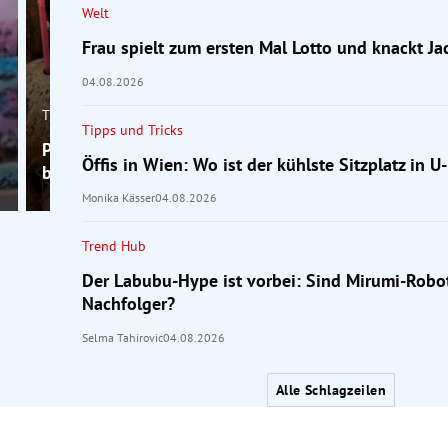
Welt
Frau spielt zum ersten Mal Lotto und knackt Ja
04.08.2026
Trend Hub
Tipps und Tricks
Plötzlich trinken alle Kokoswasser: Ist der Hype
Öffis in Wien: Wo ist der kühlste Sitzplatz in
berechtigt?
Monika Kässer
04.08.2026
Trend Hub
Der Labubu-Hype ist vorbei: Sind Mirumi-Robot
Nachfolger?
Selma Tahirovic
04.08.2026
Alle Schlagzeilen