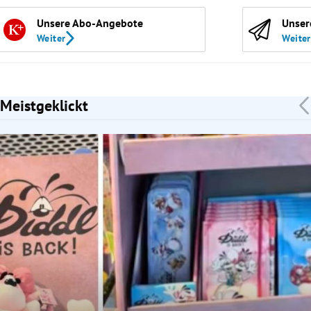
Unsere Abo-Angebote
Unser
Weiter
Weiter
Meistgeklickt
Slide 1 von 7