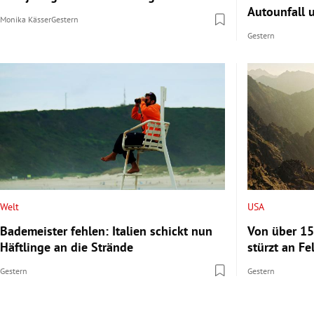
Autounfall u
Monika Kässer
Gestern
Gestern
Welt
USA
Bademeister fehlen: Italien schickt nun
Von über 15
Häftlinge an die Strände
stürzt an Fe
Gestern
Gestern