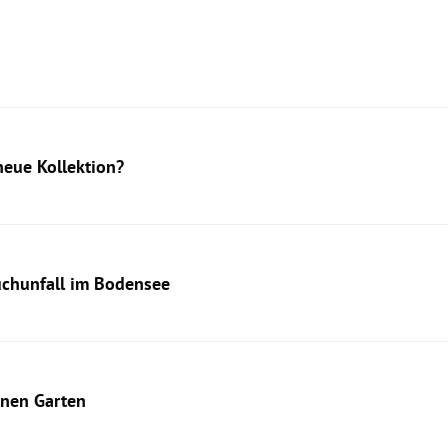
eue Kollektion?
auchunfall im Bodensee
enen Garten