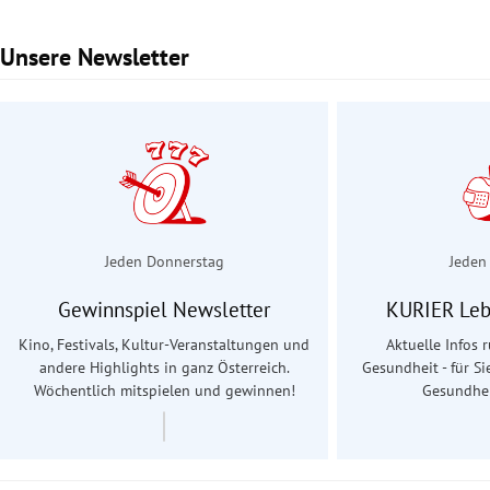
Unsere Newsletter
Slide 1 von 2
Jeden Donnerstag
Jeden
Gewinnspiel Newsletter
KURIER Leb
Kino, Festivals, Kultur-Veranstaltungen und
Aktuelle Infos
andere Highlights in ganz Österreich.
Gesundheit - für Si
Wöchentlich mitspielen und gewinnen!
Gesundhei