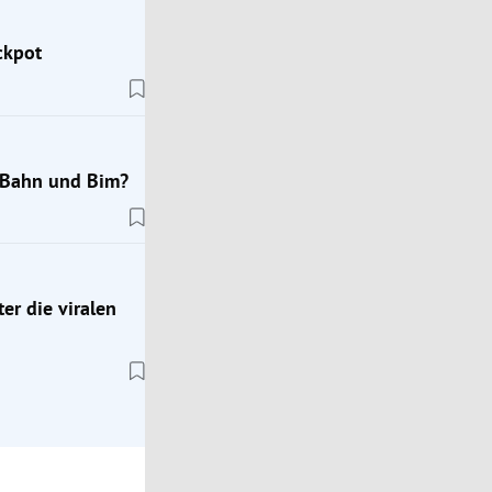
ckpot
Trend Hub
Jugendwort des Jahres 2026: Diese 10 Wörter s
 U-Bahn und Bim?
zur Auswahl
er die viralen