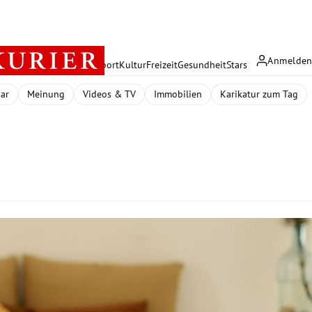
Anmelde
rreich
Politik
Wirtschaft
Sport
Kultur
Freizeit
Gesundheit
Stars
dar
Meinung
Videos & TV
Immobilien
Karikatur zum Tag