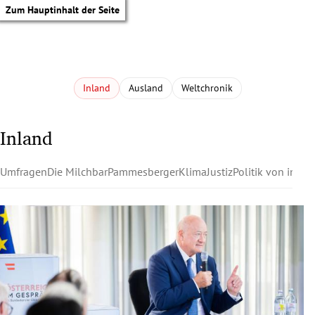
Zum Hauptinhalt der Seite
Inland
Ausland
Weltchronik
Inland
Umfragen
Die Milchbar
Pammesberger
Klima
Justiz
Politik von innen
tik Untermenü