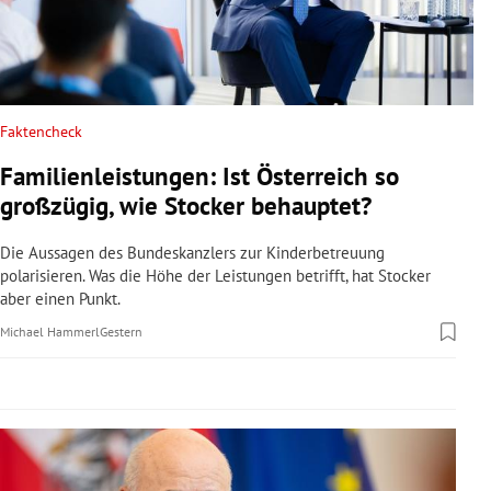
rreich Untermenü
rt Untermenü
schaft Untermenü
Faktencheck
Familienleistungen: Ist Österreich so
s Untermenü
großzügig, wie Stocker behauptet?
zeit Untermenü
Die Aussagen des Bundeskanzlers zur Kinderbetreuung
polarisieren. Was die Höhe der Leistungen betrifft, hat Stocker
undheit Untermenü
aber einen Punkt.
Michael Hammerl
Gestern
tur Untermenü
nung Untermenü
lität Untermenü