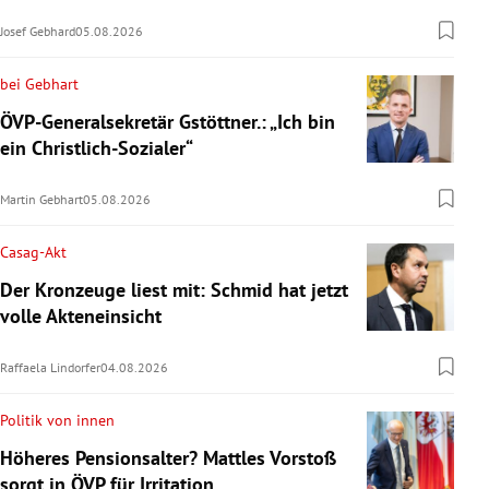
Josef Gebhard
05.08.2026
bei Gebhart
ÖVP-Generalsekretär Gstöttner.: „Ich bin
ein Christlich-Sozialer“
Martin Gebhart
05.08.2026
Casag-Akt
Der Kronzeuge liest mit: Schmid hat jetzt
volle Akteneinsicht
Raffaela Lindorfer
04.08.2026
Politik von innen
Höheres Pensionsalter? Mattles Vorstoß
sorgt in ÖVP für Irritation