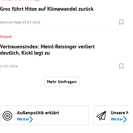
Gros führt Hitze auf Klimawandel zurück
Johanna Hager
19.07.2026
Inland
Vertrauensindex: Meinl-Reisinger verliert
deutlich, Kickl legt zu
17.07.2026
Mehr Umfragen
Außenpolitik erklärt
Unsere Ne
Weiter
Weiter