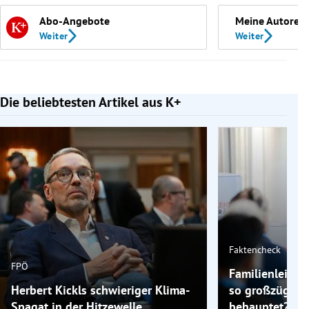
Abo-Angebote
Meine Autoren
Weiter
Weiter
Die beliebtesten Artikel aus K+
Slide 1 von 7
Faktencheck
FPÖ
Familienleistun
Herbert Kickls schwieriger Klima-
so großzügig, 
Spagat in der Hitzewelle
behauptet?