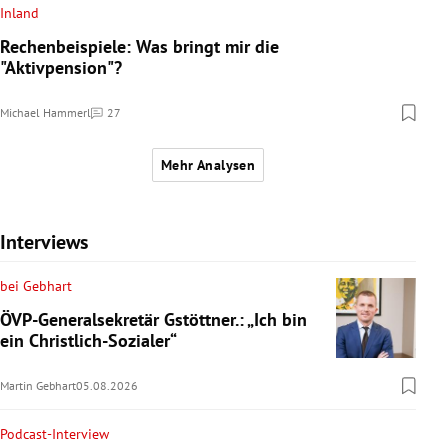
Inland
Rechenbeispiele: Was bringt mir die
"Aktivpension"?
Michael Hammerl
27
Kommentare
Mehr Analysen
Interviews
bei Gebhart
ÖVP-Generalsekretär Gstöttner.: „Ich bin
ein Christlich-Sozialer“
Martin Gebhart
05.08.2026
Podcast-Interview