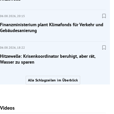
06.08.2026,
20:15
Finanzministerium plant Klimafonds für Verkehr und
Gebäudesanierung
06.08.2026,
18:22
Hitzewelle: Krisenkoordinator beruhigt, aber rät,
Wasser zu sparen
Alle Schlagzeilen im Überblick
Videos
Slide 1 von 7