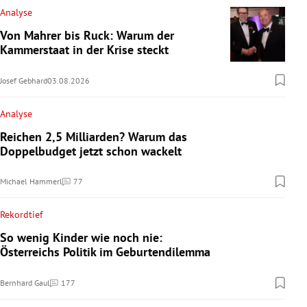
Analyse
Von Mahrer bis Ruck: Warum der
Kammerstaat in der Krise steckt
Josef Gebhard
03.08.2026
Analyse
Reichen 2,5 Milliarden? Warum das
Doppelbudget jetzt schon wackelt
Michael Hammerl
77
Kommentare
Rekordtief
So wenig Kinder wie noch nie:
Österreichs Politik im Geburtendilemma
Bernhard Gaul
177
Kommentare