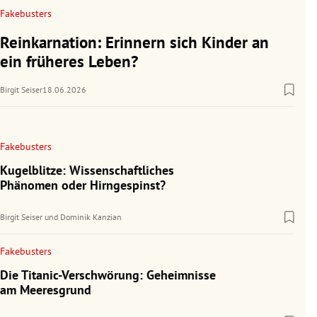
Fakebusters
Reinkarnation: Erinnern sich Kinder an
ein früheres Leben?
Birgit Seiser
18.06.2026
Fakebusters
Kugelblitze: Wissenschaftliches
Phänomen oder Hirngespinst?
Birgit Seiser
und
Dominik Kanzian
Fakebusters
Die Titanic-Verschwörung: Geheimnisse
am Meeresgrund