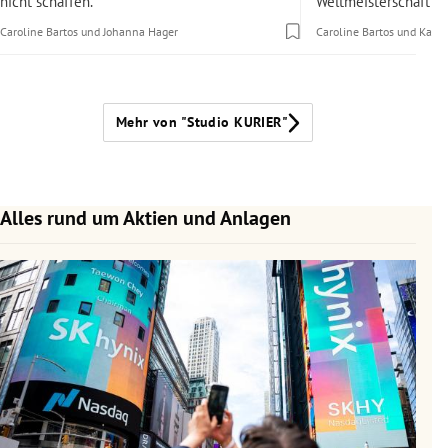
nicht schaffen.
Weltmeisterschaft?
Caroline Bartos
und
Johanna Hager
Caroline Bartos
und
Karol
Mehr von "Studio KURIER"
Alles rund um Aktien und Anlagen