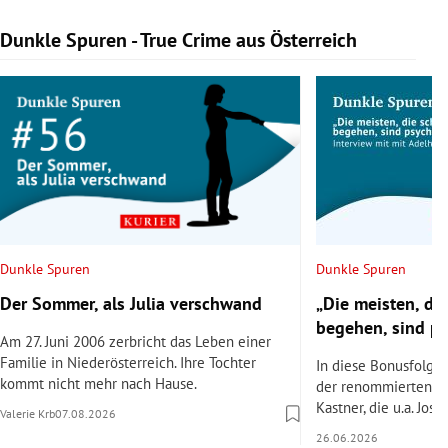
Dunkle Spuren - True Crime aus Österreich
Slide 1 von 9
Dunkle Spuren
Dunkle Spuren
Der Sommer, als Julia verschwand
„Die meisten, di
begehen, sind p
Am 27. Juni 2006 zerbricht das Leben einer
Familie in Niederösterreich. Ihre Tochter
In diese Bonusfolge 
kommt nicht mehr nach Hause.
der renommierten Ps
Kastner, die u.a. Jose
Valerie Krb
07.08.2026
26.06.2026