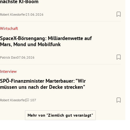
nächste KI-Boom
Robert Kleedorfer
23.06.2026
Wirtschaft
SpaceX-Börsengang: Milliardenwette auf
Mars, Mond und Mobilfunk
Patrick Dax
07.06.2026
Interview
SPÖ-Finanzminister Marterbauer: "Wir
müssen uns nach der Decke strecken"
Robert Kleedorfer
107
Kommentare
Mehr von "Ziemlich gut veranlagt"