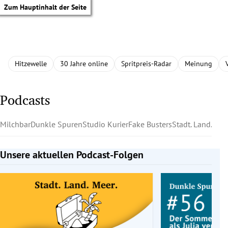
Zum Hauptinhalt der Seite
Hitzewelle
30 Jahre online
Spritpreis-Radar
Meinung
Podcasts
Milchbar
Dunkle Spuren
Studio Kurier
Fake Busters
Stadt. Land. Mee
Unsere aktuellen Podcast-Folgen
Slide 1 von 5
tik Untermenü