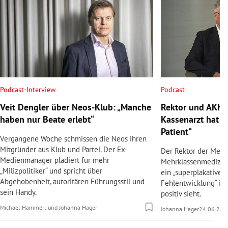
Podcast
Podcast-Interview
Rektor und AKH-C
Veit Dengler über Neos-Klub: „Manche
Kassenarzt hat v
haben nur Beate erlebt“
Patient“
Vergangene Woche schmissen die Neos ihren
Mitgründer aus Klub und Partei. Der Ex-
Der Rektor der Med 
Medienmanager plädiert für mehr
Mehrklassenmedizin
„Milizpolitiker“ und spricht über
ein „superplakatives 
Abgehobenheit, autoritären Führungsstil und
Fehlentwicklung“ ist
sein Handy.
positiv sieht.
Michael Hammerl
und
Johanna Hager
Johanna Hager
24.06.202