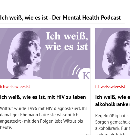
Ich weiß, wie es ist - Der Mental Health Podcast
Slide 1 von 9
ichweisswieesist
ichweisswieesist
Ich weiß, wie es ist, mit HIV zu leben
Ich weiß, wie es i
alkoholkranken 
Wiltrut wurde 1996 mit HIV diagnostiziert. Ihr
damaliger Ehemann hatte sie wissentlich
Regelmäßig hat sich 
angesteckt - mit den Folgen lebt Wiltrut bis
Sorgen gemacht, den
heute.
alkoholkrank. Für Nil
andere als leicht.