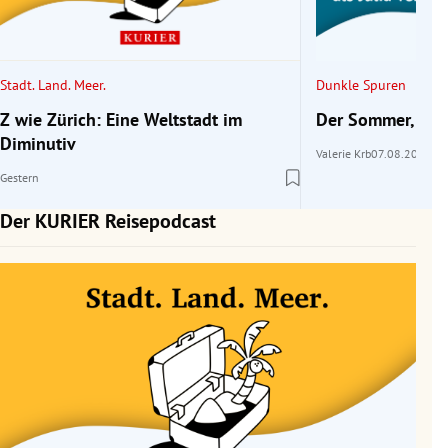
rreich Untermenü
rt Untermenü
Stadt. Land. Meer.
Dunkle Spuren
schaft Untermenü
Z wie Zürich: Eine Weltstadt im
Der Sommer, als 
Diminutiv
Valerie Krb
07.08.2026
s Untermenü
Gestern
zeit Untermenü
Der KURIER Reisepodcast
undheit Untermenü
tur Untermenü
nung Untermenü
lität Untermenü