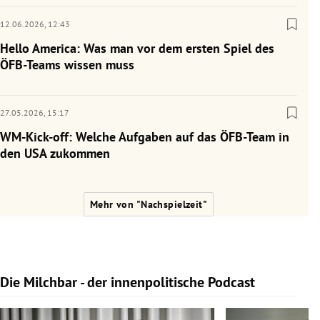
12.06.2026,
12:43
Hello America: Was man vor dem ersten Spiel des
ÖFB-Teams wissen muss
27.05.2026,
15:17
WM-Kick-off: Welche Aufgaben auf das ÖFB-Team in
den USA zukommen
Mehr von "Nachspielzeit"
Die Milchbar - der innenpolitische Podcast
Slide 1 von 9