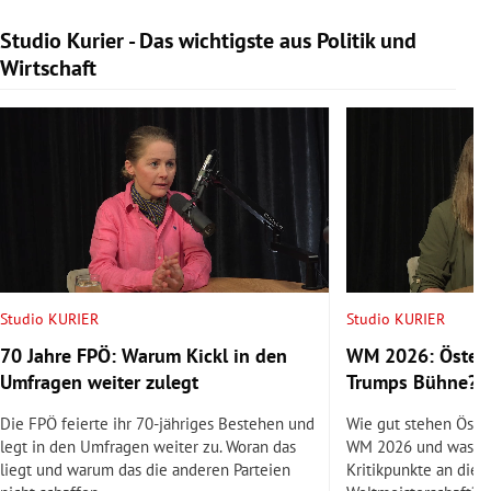
Studio Kurier - Das wichtigste aus Politik und
Slide 1 von 9
Wirtschaft
Studio KURIER
Studio KURIER
70 Jahre FPÖ: Warum Kickl in den
WM 2026: Österr
Umfragen weiter zulegt
Trumps Bühne?
Die FPÖ feierte ihr 70-jähriges Bestehen und
Wie gut stehen Öste
legt in den Umfragen weiter zu. Woran das
WM 2026 und was si
liegt und warum das die anderen Parteien
Kritikpunkte an dies