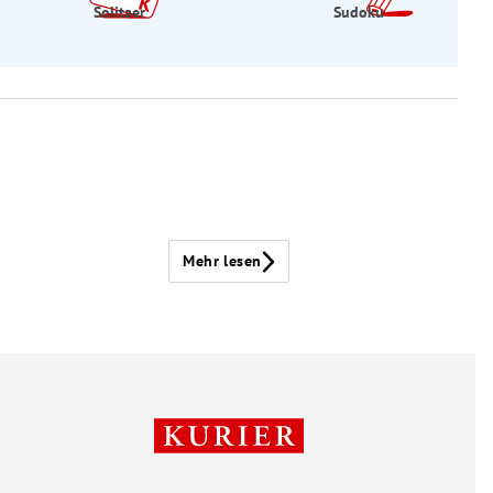
Solitaer
Sudoku
Mehr lesen