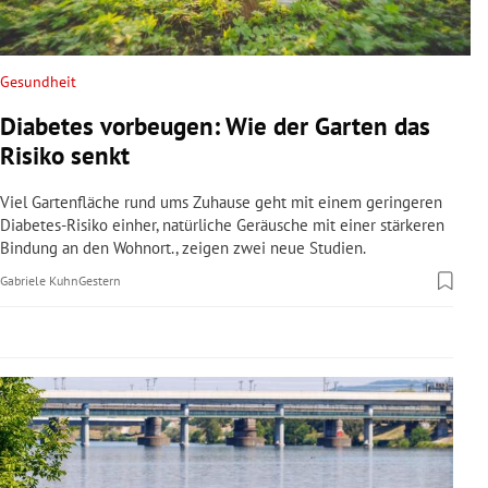
rreich Untermenü
rt Untermenü
Gesundheit
Diabetes vorbeugen: Wie der Garten das
schaft Untermenü
Risiko senkt
s Untermenü
Viel Gartenfläche rund ums Zuhause geht mit einem geringeren
Diabetes-Risiko einher, natürliche Geräusche mit einer stärkeren
zeit Untermenü
Bindung an den Wohnort., zeigen zwei neue Studien.
Gabriele Kuhn
Gestern
undheit Untermenü
tur Untermenü
nung Untermenü
lität Untermenü