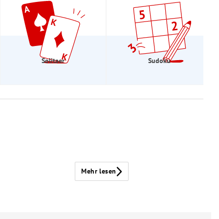
Solitaer
Sudoku
Mehr lesen