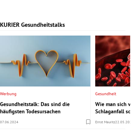
KURIER Gesundheitstalks
Slide 1 von 7
Werbung
Gesundheit
Gesundheitstalk: Das sind die
Wie man sich vor
häufigsten Todesursachen
Schlaganfall sch
07.06.2024
Ernst Mauritz
22.05.2024