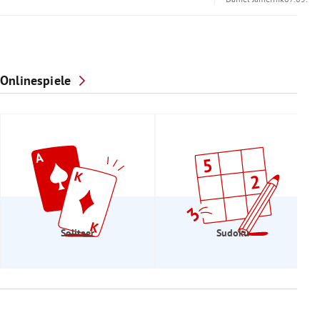
Onlinespiele
Solitaer
Sudoku