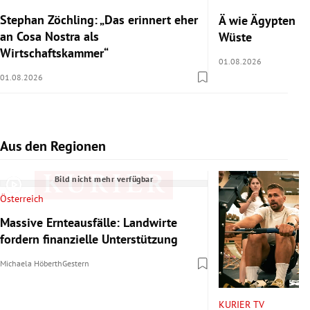
Stephan Zöchling: „Das erinnert eher
Ä wie Ägypten 2/
an Cosa Nostra als
Wüste
Wirtschaftskammer“
01.08.2026
01.08.2026
Aus den Regionen
Slide 1 von 6
Bild nicht mehr verfügbar
Österreich
Massive Ernteausfälle: Landwirte
fordern finanzielle Unterstützung
Michaela Höberth
Gestern
KURIER TV