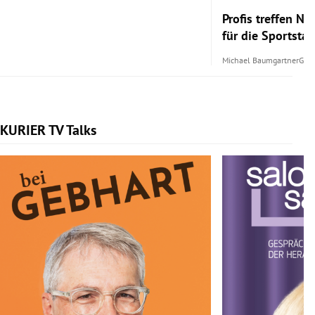
Profis treffen 
für die Sportsta
Michael Baumgartner
Gest
KURIER TV Talks
Slide 1 von 6