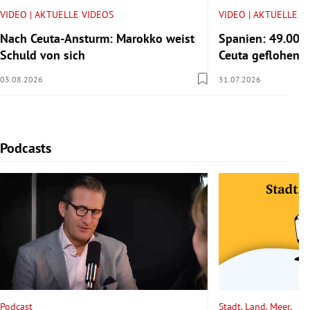
VIDEO | AKTUELLE VIDEOS
VIDEO | AKTUELLE V
Nach Ceuta-Ansturm: Marokko weist
Spanien: 49.000
Schuld von sich
Ceuta geflohen
03.08.2026
31.07.2026
Podcasts
Slide 1 von 6
Podcast
Stadt. Land. Meer.