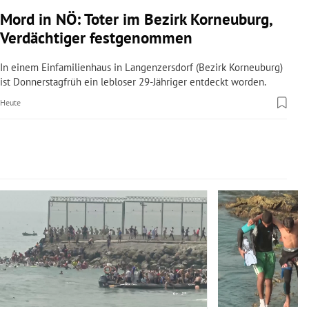
rreich Untermenü
Mord in NÖ: Toter im Bezirk Korneuburg,
Verdächtiger festgenommen
rt Untermenü
In einem Einfamilienhaus in Langenzersdorf (Bezirk Korneuburg)
schaft Untermenü
ist Donnerstagfrüh ein lebloser 29-Jähriger entdeckt worden.
Heute
s Untermenü
zeit Untermenü
undheit Untermenü
Slide 1 von 14
tur Untermenü
nung Untermenü
lität Untermenü