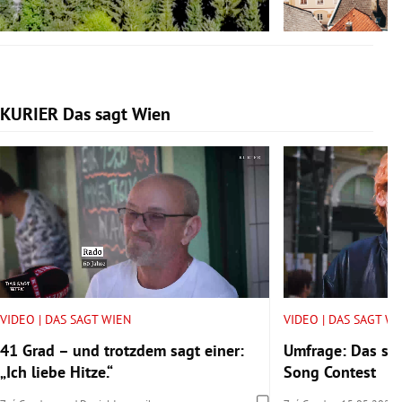
KURIER Das sagt Wien
Slide 1 von 14
VIDEO | DAS SAGT WIEN
VIDEO | DAS SAGT W
41 Grad – und trotzdem sagt einer:
Umfrage: Das sa
„Ich liebe Hitze.“
Song Contest