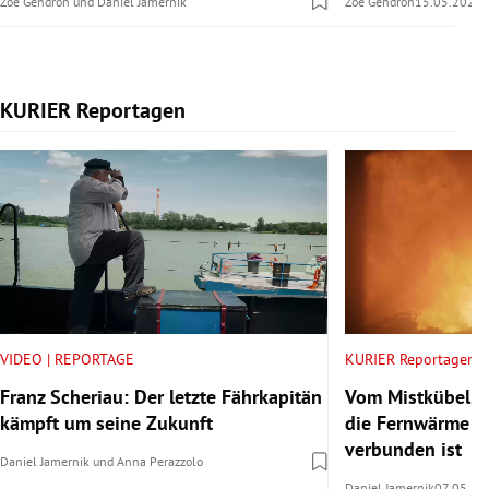
Zoé Gendron
und
Daniel Jamernik
Zoé Gendron
15.05.2026
KURIER Reportagen
Slide 1 von 14
VIDEO | REPORTAGE
KURIER Reportagen
Franz Scheriau: Der letzte Fährkapitän
Vom Mistkübel i
kämpft um seine Zukunft
die Fernwärme m
verbunden ist
Daniel Jamernik
und
Anna Perazzolo
Daniel Jamernik
07.05.20