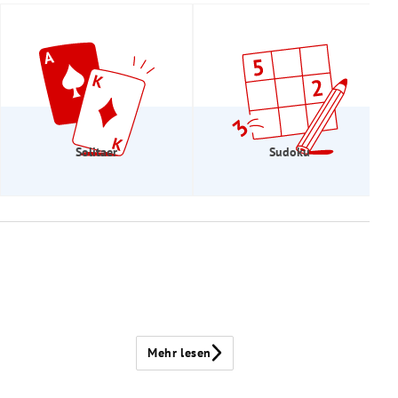
Solitaer
Sudoku
Mehr lesen