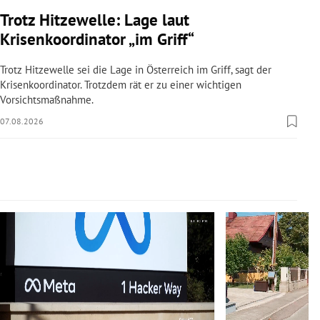
rreich Untermenü
Trotz Hitzewelle: Lage laut
Krisenkoordinator „im Griff“
rt Untermenü
Trotz Hitzewelle sei die Lage in Österreich im Griff, sagt der
schaft Untermenü
Krisenkoordinator. Trotzdem rät er zu einer wichtigen
Vorsichtsmaßnahme.
s Untermenü
07.08.2026
zeit Untermenü
undheit Untermenü
Slide 1 von 14
tur Untermenü
nung Untermenü
lität Untermenü