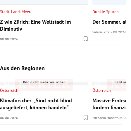
Stadt. Land. Meer.
Dunkle Spuren
Z wie Zürich: Eine Weltstadt im
Der Sommer, als 
Diminutiv
Valerie Krb
07.08.2026
08.08.2026
Aus den Regionen
Slide 1 von 7
Bild nicht mehr verfügbar
Bild nich
Österreich
Österreich
Klimaforscher: „Sind nicht blind
Massive Ernteaus
ausgeliefert, können handeln“
fordern finanzie
06.08.2026
Michaela Höberth
05.08.