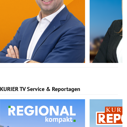
KURIER TV Service & Reportagen
Slide 1 von 3