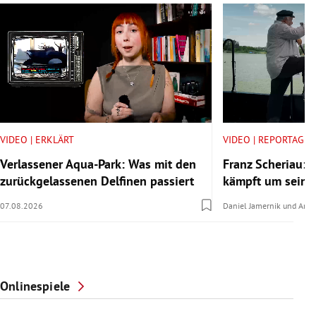
VIDEO | ERKLÄRT
VIDEO | REPORTAGE
Verlassener Aqua-Park: Was mit den
Franz Scheriau: D
zurückgelassenen Delfinen passiert
kämpft um seine
07.08.2026
Daniel Jamernik
und
Anna
Onlinespiele