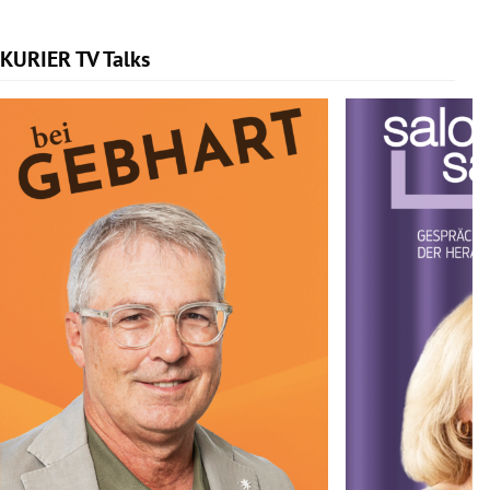
KURIER TV Talks
Slide 1 von 6