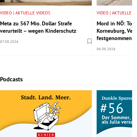
VIDEO | AKTUELLE VIDEOS
VIDEO | AKTUELLE V
Meta zu 567 Mio. Dollar Strafe
Mord in NÖ: Tote
verurteilt – wegen Kinderschutz
Korneuburg, Verd
festgenommen
07.08.2026
06.08.2026
Podcasts
Slide 1 von 5