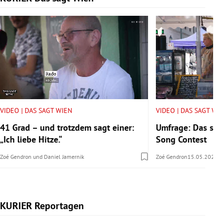
VIDEO | DAS SAGT WIEN
VIDEO | DAS SAGT W
41 Grad – und trotzdem sagt einer:
Umfrage: Das sa
„Ich liebe Hitze.“
Song Contest
Zoé Gendron
und
Daniel Jamernik
Zoé Gendron
15.05.2026
KURIER Reportagen
Slide 1 von 14