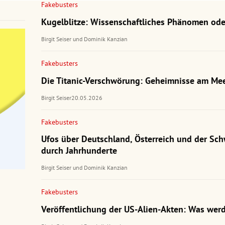
Fakebusters
Kugelblitze: Wissenschaftliches Phänomen ode
Birgit Seiser
und
Dominik Kanzian
Fakebusters
Die Titanic-Verschwörung: Geheimnisse am Me
Birgit Seiser
20.05.2026
Fakebusters
Ufos über Deutschland, Österreich und der Sch
durch Jahrhunderte
Birgit Seiser
und
Dominik Kanzian
Fakebusters
Veröffentlichung der US-Alien-Akten: Was werd