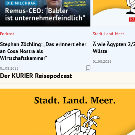
rt Untermenü
schaft Untermenü
Podcast
Stadt. Land. Meer.
s Untermenü
Stephan Zöchling: „Das erinnert eher
Ä wie Ägypten 2/2
an Cosa Nostra als
Wüste
zeit Untermenü
Wirtschaftskammer“
01.08.2026
01.08.2026
undheit Untermenü
Der KURIER Reisepodcast
tur Untermenü
nung Untermenü
lität Untermenü