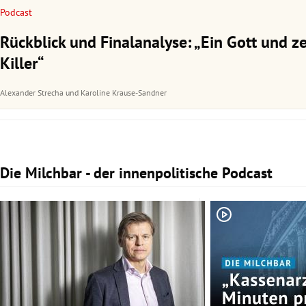
Podcast
Rückblick und Finalanalyse: „Ein Gott und z
Killer“
Alexander Strecha
und
Karoline Krause-Sandner
Die Milchbar - der innenpolitische Podcast
Slide 1 von 3