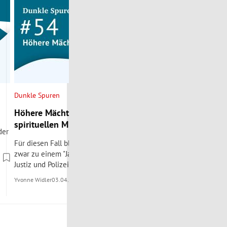
Dunkle Spuren
Dunkle Spuren
Höhere Mächte: Im Bann des
Der Dämon von 
spirituellen Missbrauchs
Werner Knies
der
Für diesen Fall blicken wir nach Kärnten und
Eine Familie wird 
zwar zu einem "Jahrhundertprozess", wie ihn
Yvonne Widler
20.02.
Justiz und Polizei nennen.
Yvonne Widler
03.04.2026