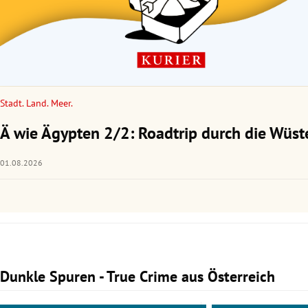
Stadt. Land. Meer.
Ä wie Ägypten 2/2: Roadtrip durch die Wüst
01.08.2026
Dunkle Spuren - True Crime aus Österreich
Slide 1 von 3