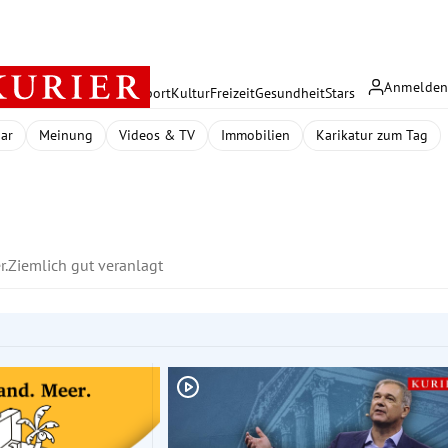
Anmelde
rreich
Politik
Wirtschaft
Sport
Kultur
Freizeit
Gesundheit
Stars
dar
Meinung
Videos & TV
Immobilien
Karikatur zum Tag
r.
Ziemlich gut veranlagt