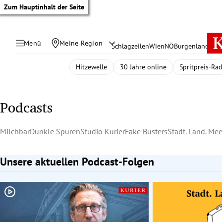
Zum Hauptinhalt der Seite
Menü
Meine Region
Schlagzeilen
Wien
NÖ
Burgenland
Öste
Hitzewelle
30 Jahre online
Spritpreis-Ra
Podcasts
Milchbar
Dunkle Spuren
Studio Kurier
Fake Busters
Stadt. Land. Mee
Unsere aktuellen Podcast-Folgen
Slide 1 von 2
tik Untermenü
rreich Untermenü