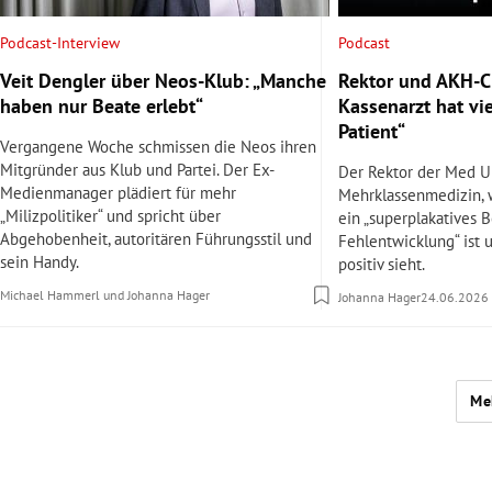
Podcast
Podcast-Interview
Rektor und AKH-Ch
Veit Dengler über Neos-Klub: „Manche
Kassenarzt hat vi
haben nur Beate erlebt“
Patient“
Vergangene Woche schmissen die Neos ihren
Mitgründer aus Klub und Partei. Der Ex-
Der Rektor der Med U
Medienmanager plädiert für mehr
Mehrklassenmedizin,
„Milizpolitiker“ und spricht über
ein „superplakatives B
Abgehobenheit, autoritären Führungsstil und
Fehlentwicklung“ ist 
sein Handy.
positiv sieht.
Michael Hammerl
und
Johanna Hager
Johanna Hager
24.06.2026
Me