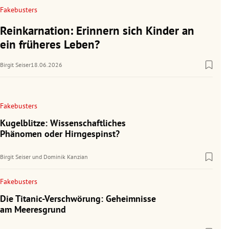
Fakebusters
Reinkarnation: Erinnern sich Kinder an
ein früheres Leben?
Birgit Seiser
18.06.2026
Fakebusters
Kugelblitze: Wissenschaftliches
Phänomen oder Hirngespinst?
Birgit Seiser
und
Dominik Kanzian
Fakebusters
Die Titanic-Verschwörung: Geheimnisse
am Meeresgrund