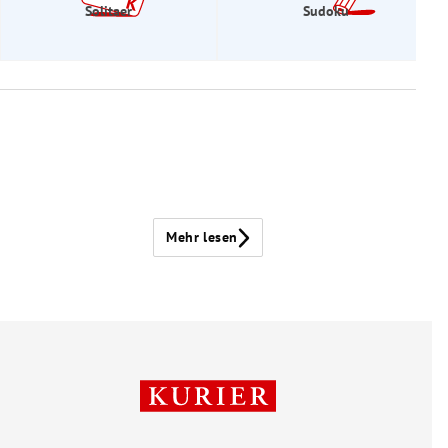
Solitaer
Sudoku
Mehr lesen