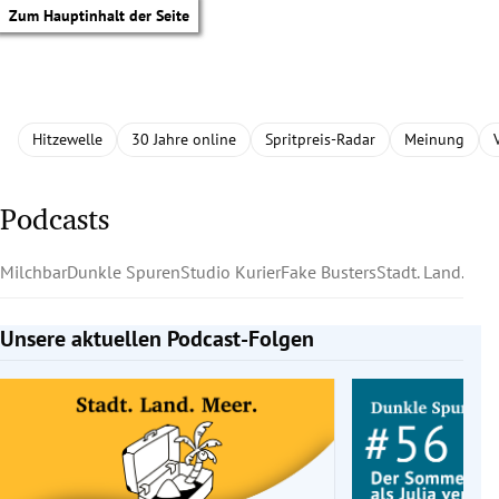
Zum Hauptinhalt der Seite
Hitzewelle
30 Jahre online
Spritpreis-Radar
Meinung
Podcasts
Milchbar
Dunkle Spuren
Studio Kurier
Fake Busters
Stadt. Land. Mee
Unsere aktuellen Podcast-Folgen
Slide 1 von 5
tik Untermenü