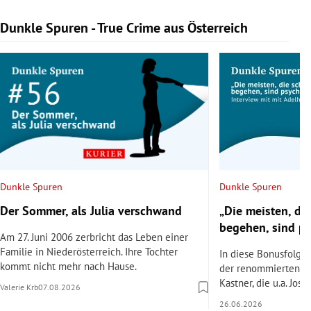
Dunkle Spuren - True Crime aus Österreich
Slide 1 von 9
Dunkle Spuren
Dunkle Spuren
Der Sommer, als Julia verschwand
„Die meisten, di
begehen, sind p
Am 27. Juni 2006 zerbricht das Leben einer
Familie in Niederösterreich. Ihre Tochter
In diese Bonusfolge 
kommt nicht mehr nach Hause.
der renommierten Ps
Kastner, die u.a. Jose
Valerie Krb
07.08.2026
26.06.2026