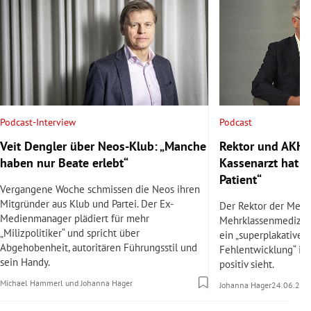
Podcast
Podcast-Interview
Rektor und AKH-C
Veit Dengler über Neos-Klub: „Manche
Kassenarzt hat v
haben nur Beate erlebt“
Patient“
Vergangene Woche schmissen die Neos ihren
Mitgründer aus Klub und Partei. Der Ex-
Der Rektor der Med 
Medienmanager plädiert für mehr
Mehrklassenmedizin
„Milizpolitiker“ und spricht über
ein „superplakatives 
Abgehobenheit, autoritären Führungsstil und
Fehlentwicklung“ ist
sein Handy.
positiv sieht.
Michael Hammerl
und
Johanna Hager
Johanna Hager
24.06.202