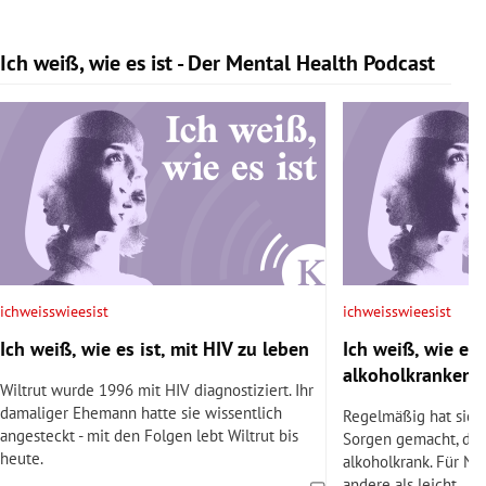
Ich weiß, wie es ist - Der Mental Health Podcast
Slide 1 von 9
ichweisswieesist
ichweisswieesist
Ich weiß, wie es ist, mit HIV zu leben
Ich weiß, wie es i
alkoholkranken 
Wiltrut wurde 1996 mit HIV diagnostiziert. Ihr
damaliger Ehemann hatte sie wissentlich
Regelmäßig hat sich 
angesteckt - mit den Folgen lebt Wiltrut bis
Sorgen gemacht, den
heute.
alkoholkrank. Für Nil
andere als leicht.