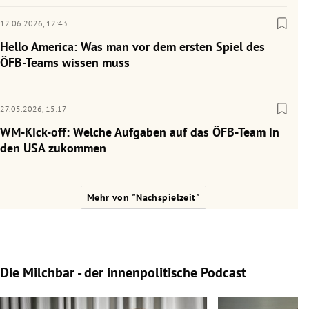
12.06.2026,
12:43
Hello America: Was man vor dem ersten Spiel des
ÖFB-Teams wissen muss
27.05.2026,
15:17
WM-Kick-off: Welche Aufgaben auf das ÖFB-Team in
den USA zukommen
Mehr von "Nachspielzeit"
Die Milchbar - der innenpolitische Podcast
Slide 1 von 9