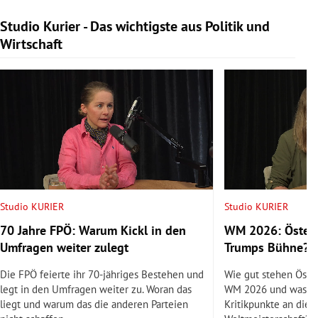
Studio Kurier - Das wichtigste aus Politik und
Slide 1 von 9
Wirtschaft
Studio KURIER
Studio KURIER
70 Jahre FPÖ: Warum Kickl in den
WM 2026: Österr
Umfragen weiter zulegt
Trumps Bühne?
Die FPÖ feierte ihr 70-jähriges Bestehen und
Wie gut stehen Öste
legt in den Umfragen weiter zu. Woran das
WM 2026 und was si
liegt und warum das die anderen Parteien
Kritikpunkte an dies