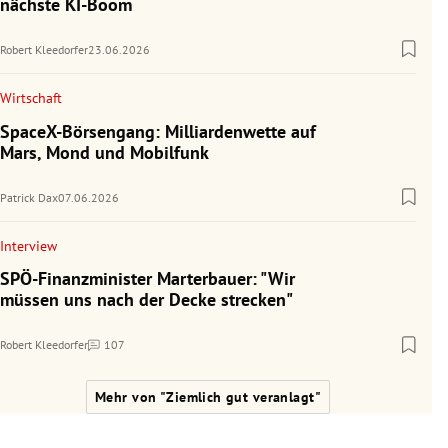
nächste KI-Boom
Robert Kleedorfer
23.06.2026
Wirtschaft
SpaceX-Börsengang: Milliardenwette auf
Mars, Mond und Mobilfunk
Patrick Dax
07.06.2026
Interview
SPÖ-Finanzminister Marterbauer: "Wir
müssen uns nach der Decke strecken"
Robert Kleedorfer
107
Kommentare
Mehr von "Ziemlich gut veranlagt"