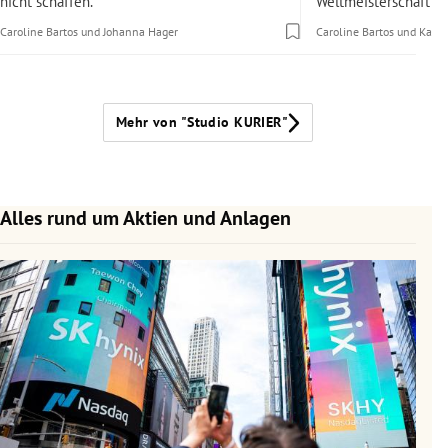
nicht schaffen.
Weltmeisterschaft?
Caroline Bartos
und
Johanna Hager
Caroline Bartos
und
Karol
Mehr von "Studio KURIER"
Alles rund um Aktien und Anlagen