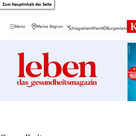
Zum Hauptinhalt der Seite
Menü
Meine Region
Schlagzeilen
Wien
NÖ
Burgenland
Öste
tik Untermenü
rreich Untermenü