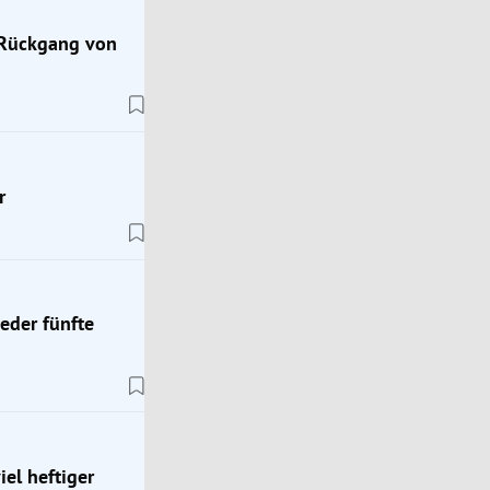
 Rückgang von
r
jeder fünfte
Leben Magazin
annt
el heftiger
Antinährstoffe: Der Feind auf meinem Teller