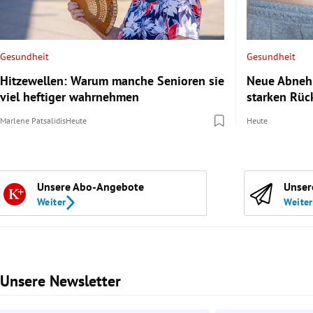
Gesundheit
Gesundheit
Hitzewellen: Warum manche Senioren sie
Neue Abnehm
viel heftiger wahrnehmen
starken Rüc
Marlene Patsalidis
Heute
Heute
Unsere Abo-Angebote
Unser
Weiter
Weiter
Unsere Newsletter
Slide 1 von 3