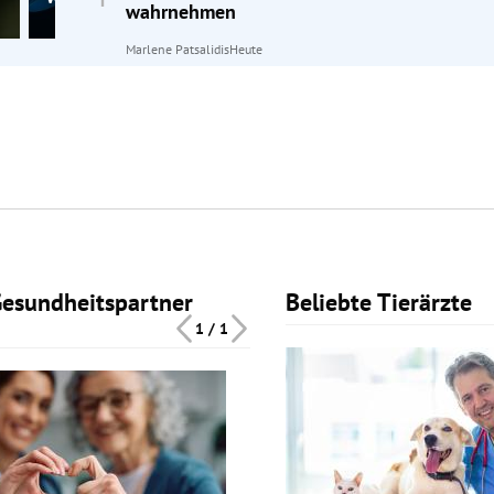
wahrnehmen
Marlene Patsalidis
Heute
Gesundheitspartner
Beliebte Tierärzte
Slide 1 von 1
1 / 1