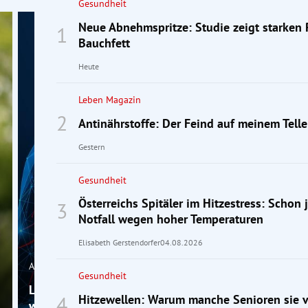
Gesundheit
Neue Abnehmspritze: Studie zeigt starken
Bauchfett
Heute
Leben Magazin
Antinährstoffe: Der Feind auf meinem Telle
Gestern
Gesundheit
Österreichs Spitäler im Hitzestress: Schon 
Notfall wegen hoher Temperaturen
Elisabeth Gerstendorfer
04.08.2026
Analyse
Gesundheit
Lungenkrebs: Warum er bei Frauen oft erst spät erk
Hitzewellen: Warum manche Senioren sie vi
wird