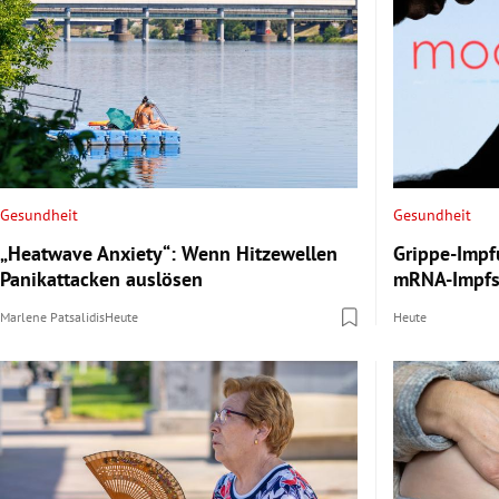
Gesundheit
Gesundheit
„Heatwave Anxiety“: Wenn Hitzewellen
Grippe-Impf
Panikattacken auslösen
mRNA-Impfs
Marlene Patsalidis
Heute
Heute