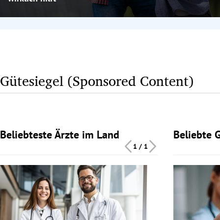
Gütesiegel (Sponsored Content)
Beliebteste Ärzte im Land
Beliebte 
Slide 1 von 1
Slide 1 von 1
1 / 1