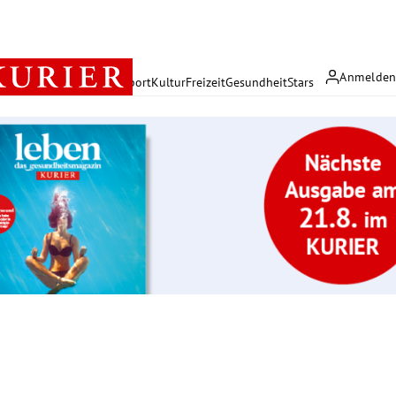
Anmelde
rreich
Politik
Wirtschaft
Sport
Kultur
Freizeit
Gesundheit
Stars