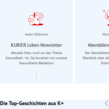
Jeden Mittwoch
Woc
KURIER Leben Newsletter
Abenddien
Aktuelle Infos rund um das Thema
Der Abenddienst
Gesundheit - für Sie kuratiert von unserer
Überblick über d
Gesundheits-Redaktion.
früh
Die Top-Geschichten aus K+
Slide 1 von 7