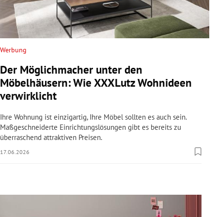
rreich Untermenü
rt Untermenü
Werbung
schaft Untermenü
Der Möglichmacher unter den
s Untermenü
Möbelhäusern: Wie XXXLutz Wohnideen
verwirklicht
zeit Untermenü
Ihre Wohnung ist einzigartig, Ihre Möbel sollten es auch sein.
undheit Untermenü
Maßgeschneiderte Einrichtungslösungen gibt es bereits zu
überraschend attraktiven Preisen.
tur Untermenü
17.06.2026
nung Untermenü
lität Untermenü