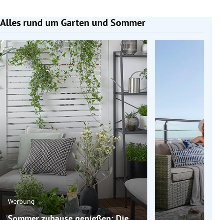
Alles rund um Garten und Sommer
Slide 1 von 6
Werbung
Sommer zuhause genießen: Die