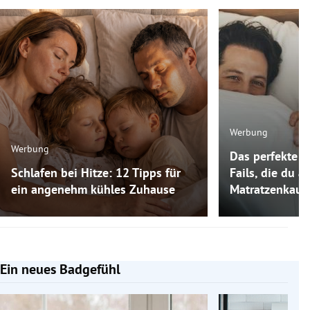
Werbung
Werbung
Das perfekte M
Schlafen bei Hitze: 12 Tipps für
Fails, die du 
ein angenehm kühles Zuhause
Matratzenkauf
Ein neues Badgefühl
Slide 1 von 5