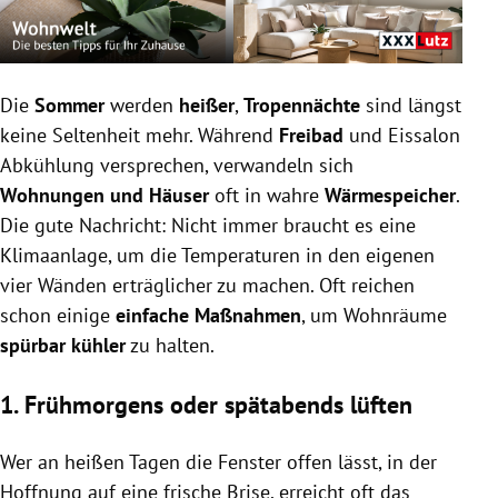
sowie durch konsequente Verschattung mit
Rollläden, Markisen oder hellen Vorhängen kühler.
Leichte Textilien, atmungsaktive Bettwaren und
Matratzen sowie das Reduzieren von Wärmequellen
Die
Sommer
werden
heißer
,
Tropennächte
sind längst
wie Elektrogeräten und Halogenlampen verbessern
keine Seltenheit mehr. Während
Freibad
und Eissalon
das Raum- und Schlafklima.
Abkühlung versprechen, verwandeln sich
Zusätzliche Maßnahmen wie Pflanzen, feuchte
Wohnungen und Häuser
oft in wahre
Wärmespeicher
.
Wäsche, lauwarme Duschen und gezielt eingesetzte
Die gute Nachricht: Nicht immer braucht es eine
Ventilatoren können die Hitze in Wohnung und
Schlafzimmer weiter lindern.
Klimaanlage, um die Temperaturen in den eigenen
vier Wänden erträglicher zu machen. Oft reichen
schon einige
einfache Maßnahmen
, um Wohnräume
spürbar kühler
zu halten.
1. Frühmorgens oder spätabends lüften
Wer an heißen Tagen die Fenster offen lässt, in der
Hoffnung auf eine frische Brise, erreicht oft das