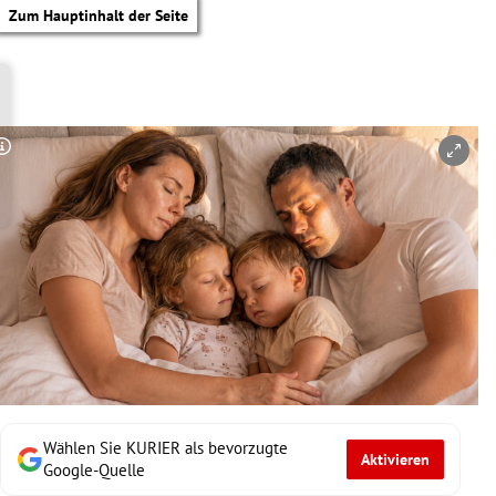
Zum Hauptinhalt der Seite
Copyright-Hinweis öffnen/schließen
Wählen Sie KURIER als bevorzugte
Aktivieren
tik Untermenü
Google-Quelle