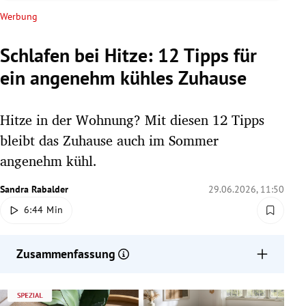
rreich Untermenü
Werbung
rt Untermenü
Schlafen bei Hitze: 12 Tipps für
ein angenehm kühles Zuhause
schaft Untermenü
s Untermenü
Hitze in der Wohnung? Mit diesen 12 Tipps
bleibt das Zuhause auch im Sommer
zeit Untermenü
angenehm kühl.
undheit Untermenü
Sandra Rabalder
29.06.2026, 11:50
6:44 Min
tur Untermenü
nung Untermenü
Zusammenfassung
lität Untermenü
Wohnräume bleiben im Sommer vor allem durch
richtiges Lüften am frühen Morgen oder Abend