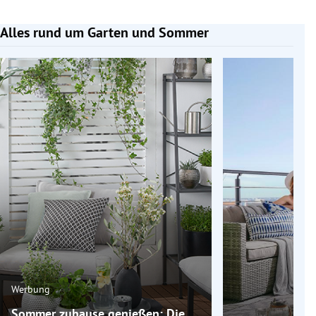
Alles rund um Garten und Sommer
Slide 1 von 6
Werbung
Sommer zuhause genießen: Die