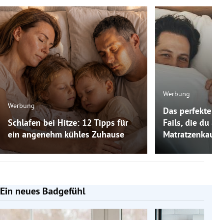
Werbung
Werbung
Das perfekte M
Schlafen bei Hitze: 12 Tipps für
Fails, die du 
ein angenehm kühles Zuhause
Matratzenkauf
Ein neues Badgefühl
Slide 1 von 5