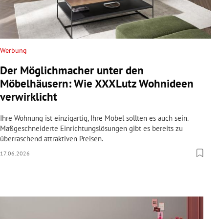
rreich Untermenü
rt Untermenü
Werbung
schaft Untermenü
Der Möglichmacher unter den
s Untermenü
Möbelhäusern: Wie XXXLutz Wohnideen
verwirklicht
zeit Untermenü
Ihre Wohnung ist einzigartig, Ihre Möbel sollten es auch sein.
undheit Untermenü
Maßgeschneiderte Einrichtungslösungen gibt es bereits zu
überraschend attraktiven Preisen.
tur Untermenü
17.06.2026
nung Untermenü
lität Untermenü