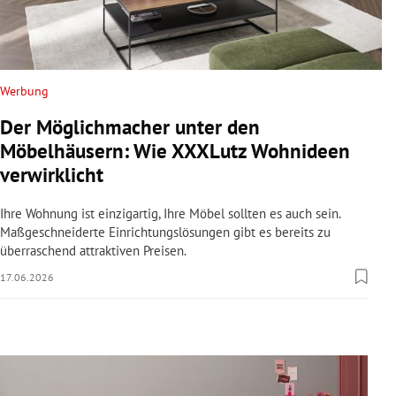
rreich Untermenü
rt Untermenü
Werbung
schaft Untermenü
Der Möglichmacher unter den
s Untermenü
Möbelhäusern: Wie XXXLutz Wohnideen
verwirklicht
zeit Untermenü
Ihre Wohnung ist einzigartig, Ihre Möbel sollten es auch sein.
undheit Untermenü
Maßgeschneiderte Einrichtungslösungen gibt es bereits zu
überraschend attraktiven Preisen.
tur Untermenü
17.06.2026
nung Untermenü
lität Untermenü