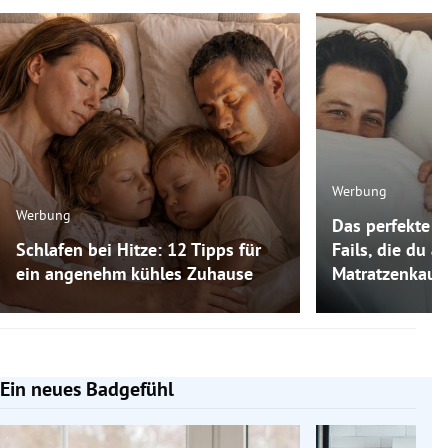
Werbung
Werbung
Das perfekte M
Schlafen bei Hitze: 12 Tipps für
Fails, die du 
ein angenehm kühles Zuhause
Matratzenkauf
Ein neues Badgefühl
Slide 1 von 5