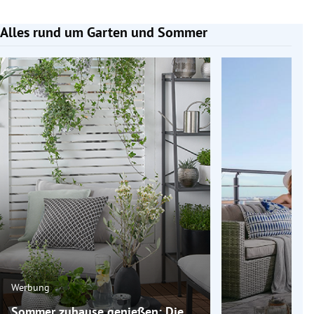
Alles rund um Garten und Sommer
Slide 1 von 6
Werbung
Sommer zuhause genießen: Die