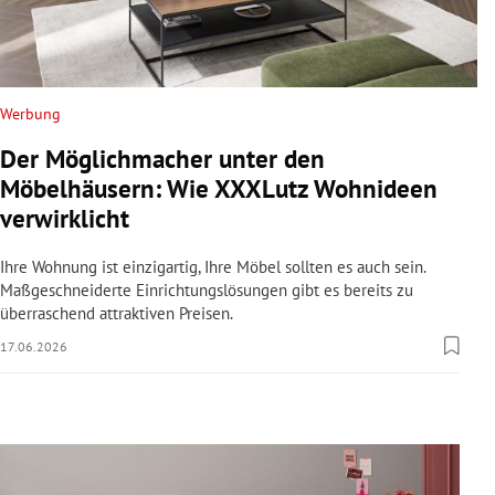
rreich Untermenü
rt Untermenü
Werbung
schaft Untermenü
Der Möglichmacher unter den
s Untermenü
Möbelhäusern: Wie XXXLutz Wohnideen
verwirklicht
zeit Untermenü
Ihre Wohnung ist einzigartig, Ihre Möbel sollten es auch sein.
undheit Untermenü
Maßgeschneiderte Einrichtungslösungen gibt es bereits zu
überraschend attraktiven Preisen.
tur Untermenü
17.06.2026
nung Untermenü
lität Untermenü