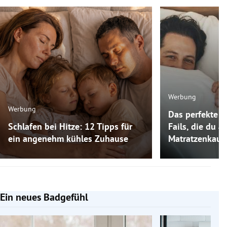
Werbung
Werbung
Das perfekte M
Schlafen bei Hitze: 12 Tipps für
Fails, die du 
ein angenehm kühles Zuhause
Matratzenkauf
Ein neues Badgefühl
Slide 1 von 5