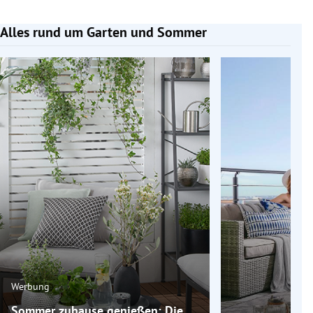
Alles rund um Garten und Sommer
Slide 1 von 6
Werbung
Sommer zuhause genießen: Die