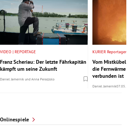
VIDEO | REPORTAGE
KURIER Reportagen
Franz Scheriau: Der letzte Fährkapitän
Vom Mistkübel i
kämpft um seine Zukunft
die Fernwärme m
verbunden ist
Daniel Jamernik
und
Anna Perazzolo
Daniel Jamernik
07.05.20
Onlinespiele