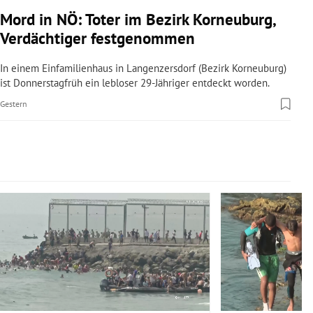
rreich Untermenü
Mord in NÖ: Toter im Bezirk Korneuburg,
Verdächtiger festgenommen
rt Untermenü
In einem Einfamilienhaus in Langenzersdorf (Bezirk Korneuburg)
schaft Untermenü
ist Donnerstagfrüh ein lebloser 29-Jähriger entdeckt worden.
Gestern
s Untermenü
zeit Untermenü
undheit Untermenü
Slide 1 von 14
tur Untermenü
nung Untermenü
lität Untermenü