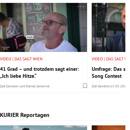
VIDEO | DAS SAGT WIEN
VIDEO | DAS SAGT W
41 Grad – und trotzdem sagt einer:
Umfrage: Das sa
„Ich liebe Hitze.“
Song Contest
Zoé Gendron
und
Daniel Jamernik
Zoé Gendron
15.05.2026
KURIER Reportagen
Slide 1 von 14