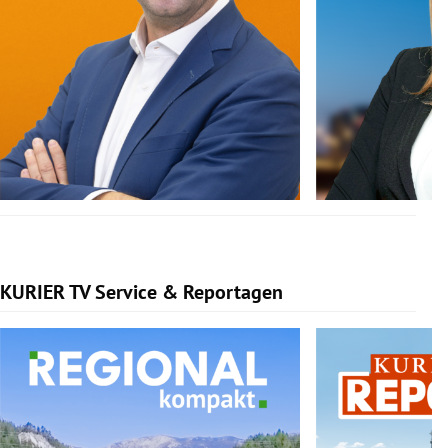
KURIER TV Service & Reportagen
Slide 1 von 3