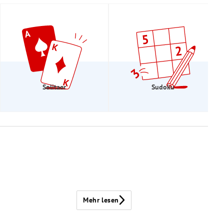
Solitaer
Sudoku
Mehr lesen