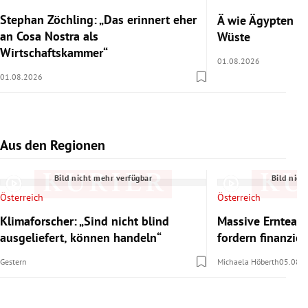
Stephan Zöchling: „Das erinnert eher
Ä wie Ägypten 2/
an Cosa Nostra als
Wüste
Wirtschaftskammer“
01.08.2026
01.08.2026
Aus den Regionen
Slide 1 von 7
Bild nicht mehr verfügbar
Bild nich
Österreich
Österreich
Klimaforscher: „Sind nicht blind
Massive Ernteaus
ausgeliefert, können handeln“
fordern finanzie
Gestern
Michaela Höberth
05.08.