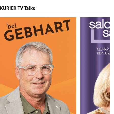
KURIER TV Talks
Slide 1 von 6