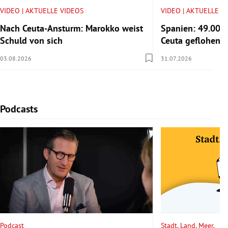
VIDEO | AKTUELLE VIDEOS
VIDEO | AKTUELLE V
Nach Ceuta-Ansturm: Marokko weist
Spanien: 49.000
Schuld von sich
Ceuta geflohen
03.08.2026
31.07.2026
Podcasts
Slide 1 von 6
Podcast
Stadt. Land. Meer.