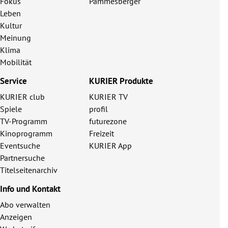
Fokus
Pammesberger
Leben
Kultur
Meinung
Klima
Mobilität
Service
KURIER Produkte
KURIER club
KURIER TV
Spiele
profil
TV-Programm
futurezone
Kinoprogramm
Freizeit
Eventsuche
KURIER App
Partnersuche
Titelseitenarchiv
Info und Kontakt
Abo verwalten
Anzeigen