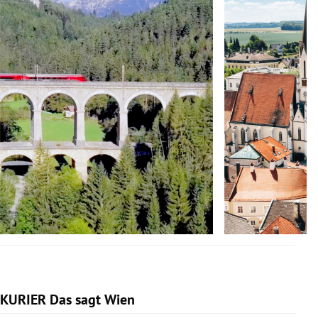
KURIER Das sagt Wien
Slide 1 von 14