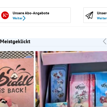
Unsere Abo-Angebote
Unser
Weiter
Weiter
Meistgeklickt
Slide 1 von 7