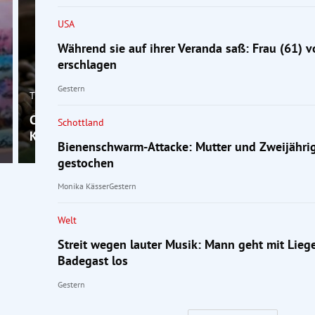
USA
Während sie auf ihrer Veranda saß: Frau (61) 
erschlagen
Gestern
Trend Hub
Chef fassungslos: Mitarbeiter (25) fehlt, weil sein
Schottland
Kaninchen krank ist
Bienenschwarm-Attacke: Mutter und Zweijähri
gestochen
Monika Kässer
Gestern
Welt
Streit wegen lauter Musik: Mann geht mit Lieg
Badegast los
Gestern