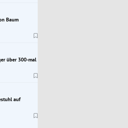
von Baum
Trend Hub
Jugendwort des Jahres 2026: Diese 10 Wörter s
zur Auswahl
ger über 300-mal
estuhl auf