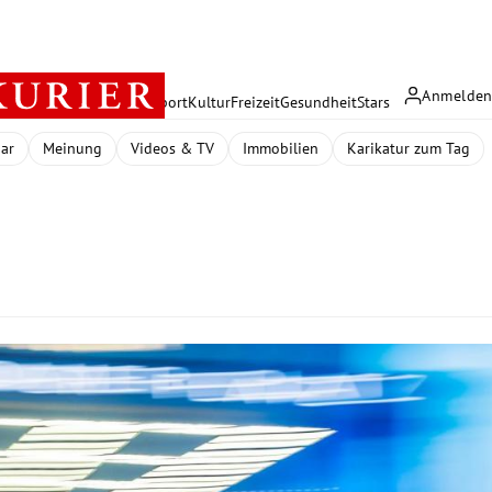
Anmelde
rreich
Politik
Wirtschaft
Sport
Kultur
Freizeit
Gesundheit
Stars
dar
Meinung
Videos & TV
Immobilien
Karikatur zum Tag