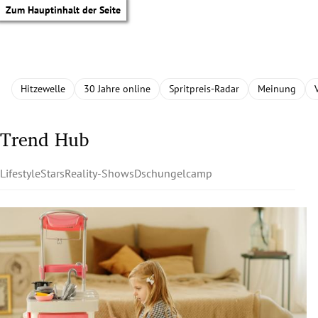
Zum Hauptinhalt der Seite
Hitzewelle
30 Jahre online
Spritpreis-Radar
Meinung
Trend Hub
Lifestyle
Stars
Reality-Shows
Dschungelcamp
tik Untermenü