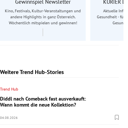
Gewinnspiel Newsletter
KURIER Le
Kino, Festivals, Kultur-Veranstaltungen und
Aktuelle Info
andere Highlights in ganz Österreich.
Gesundheit - für S
Wöchentlich mitspielen und gewinnen!
Gesundhe
Weitere Trend Hub-Stories
Trend Hub
Diddl nach Comeback fast ausverkauft:
Wann kommt die neue Kollektion?
04.08.2026