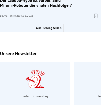
Der Labubu-Hype ist vorbei: Sind
Mirumi-Roboter die viralen Nachfolger?
Selma Tahirovic
04.08.2026
Alle Schlagzeilen
Unsere Newsletter
Slide 1 von 6
Jeden Donnerstag
Jede