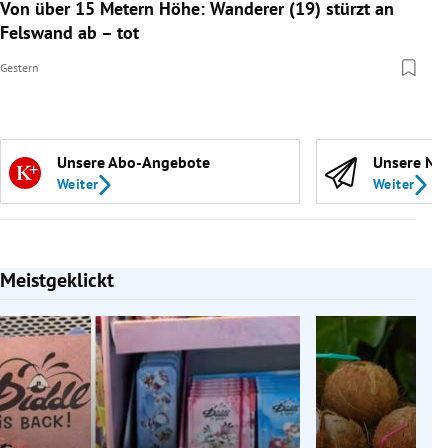
Von über 15 Metern Höhe: Wanderer (19) stürzt an
Felswand ab – tot
Gestern
Unsere Abo-Angebote
Unsere Ne
Weiter
Weiter
Meistgeklickt
Slide 1 von 7