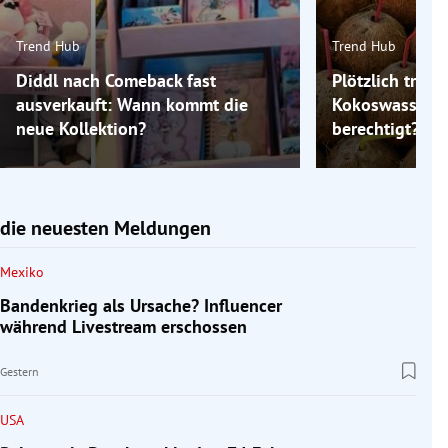
Trend Hub
Trend Hub
Diddl nach Comeback fast
Plötzlich trink
ausverkauft: Wann kommt die
Kokoswasser: I
neue Kollektion?
berechtigt?
die neuesten Meldungen
Mexiko
Bandenkrieg als Ursache? Influencer
während Livestream erschossen
Gestern
USA