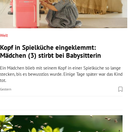
rreich Untermenü
rt Untermenü
schaft Untermenü
Welt
Kopf in Spielküche eingeklemmt:
s Untermenü
Mädchen (3) stirbt bei Babysitterin
zeit Untermenü
Ein Mädchen blieb mit seinem Kopf in einer Spielküche so lange
stecken, bis es bewusstlos wurde. Einige Tage später war das Kind
undheit Untermenü
tot.
Gestern
tur Untermenü
nung Untermenü
lität Untermenü