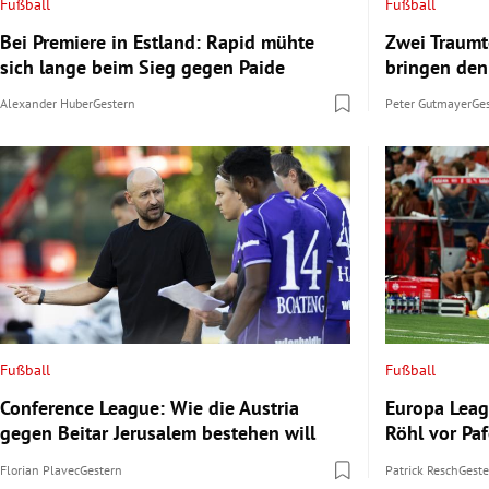
Fußball
Fußball
Bei Premiere in Estland: Rapid mühte
Zwei Traumt
sich lange beim Sieg gegen Paide
bringen den
Alexander Huber
Gestern
Peter Gutmayer
Ge
Fußball
Fußball
Conference League: Wie die Austria
Europa Leag
gegen Beitar Jerusalem bestehen will
Röhl vor Pa
Florian Plavec
Gestern
Patrick Resch
Gest