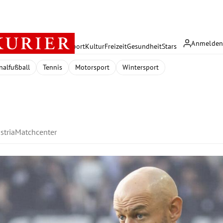
Anmelde
rreich
Politik
Wirtschaft
Sport
Kultur
Freizeit
Gesundheit
Stars
nalfußball
Tennis
Motorsport
Wintersport
stria
Matchcenter