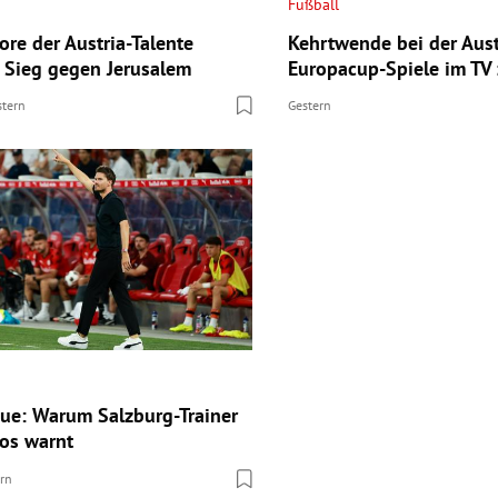
Fußball
ore der Austria-Talente
Kehrtwende bei der Aust
 Sieg gegen Jerusalem
Europacup-Spiele im TV 
stern
Gestern
ue: Warum Salzburg-Trainer
fos warnt
ern