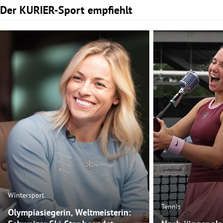
Der KURIER-Sport empfiehlt
Slide 1 von 2
Wintersport
Tennis
Olympiasiegerin, Weltmeisterin: