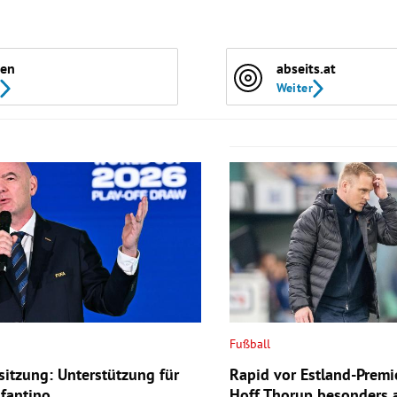
len
abseits.at
Weiter
Fußball
sitzung: Unterstützung für
Rapid vor Estland-Premi
nfantino
Hoff Thorup besonders a