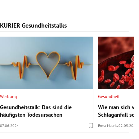
KURIER Gesundheitstalks
Slide 1 von 7
Werbung
Gesundheit
Gesundheitstalk: Das sind die
Wie man sich vor
häufigsten Todesursachen
Schlaganfall sch
07.06.2024
Ernst Mauritz
22.05.2024