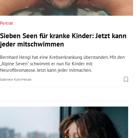
rreich Untermenü
rt Untermenü
Porträt
Sieben Seen für kranke Kinder: Jetzt kann
schaft Untermenü
jeder mitschwimmen
s Untermenü
Bernhard Hengl hat eine Krebserkrankung überstanden. Mit den
„Alpine Seven“ schwimmt er nun für Kinder mit
zeit Untermenü
Neurofibromatose. Jetzt kann jeder mitmachen.
Gabriele Kuhn
Heute
undheit Untermenü
tur Untermenü
nung Untermenü
lität Untermenü