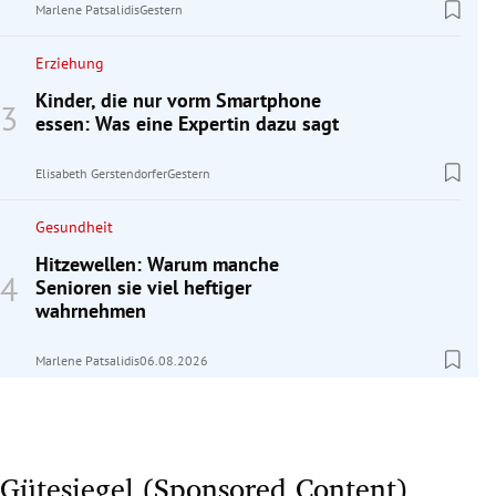
Marlene Patsalidis
Gestern
Erziehung
Kinder, die nur vorm Smartphone
essen: Was eine Expertin dazu sagt
Elisabeth Gerstendorfer
Gestern
Gesundheit
Hitzewellen: Warum manche
Senioren sie viel heftiger
wahrnehmen
Marlene Patsalidis
06.08.2026
Gütesiegel (Sponsored Content)