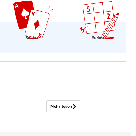
Solitaer
Sudoku
Mehr lesen