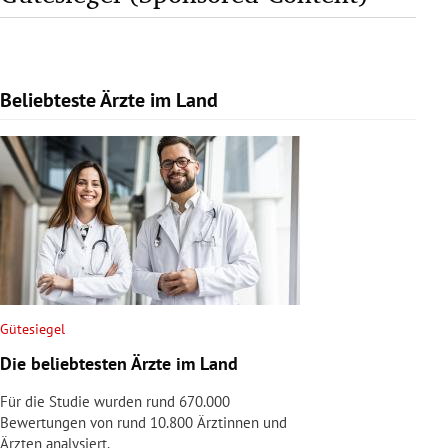
Beliebteste Ärzte im Land
Slide 1 von 1
Gütesiegel
Die beliebtesten Ärzte im Land
Für die Studie wurden rund 670.000
Bewertungen von rund 10.800 Ärztinnen und
Ärzten analysiert.