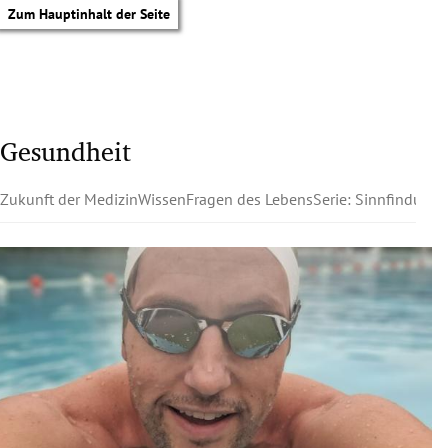
Zum Hauptinhalt der Seite
Gesundheit
Zukunft der Medizin
Wissen
Fragen des Lebens
Serie: Sinnfindung
tik Untermenü