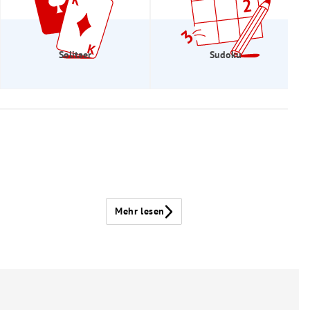
Solitaer
Sudoku
Mehr lesen