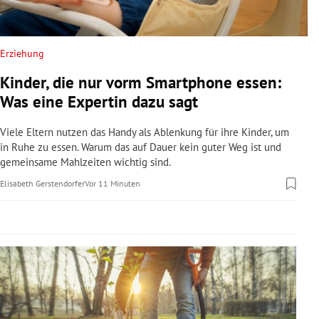
rreich Untermenü
rt Untermenü
Erziehung
Kinder, die nur vorm Smartphone essen:
schaft Untermenü
Was eine Expertin dazu sagt
s Untermenü
Viele Eltern nutzen das Handy als Ablenkung für ihre Kinder, um
in Ruhe zu essen. Warum das auf Dauer kein guter Weg ist und
zeit Untermenü
gemeinsame Mahlzeiten wichtig sind.
Elisabeth Gerstendorfer
Vor 11 Minuten
undheit Untermenü
tur Untermenü
nung Untermenü
lität Untermenü