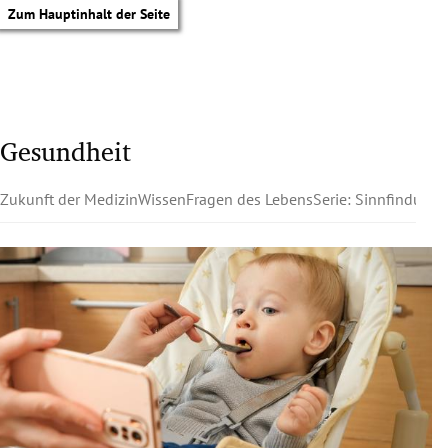
Zum Hauptinhalt der Seite
Gesundheit
Zukunft der Medizin
Wissen
Fragen des Lebens
Serie: Sinnfindung
tik Untermenü