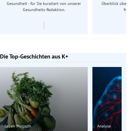
Gesundheit - für Sie kuratiert von unserer
Überblick über 
Gesundheits-Redaktion.
frü
Die Top-Geschichten aus K+
Slide 1 von 7
Leben Magazin
Analyse