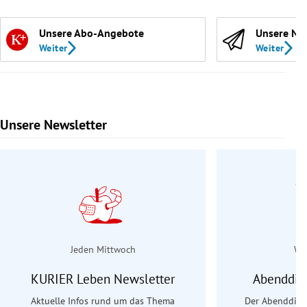
Unsere Abo-Angebote
Unsere Ne
Weiter
Weiter
Unsere Newsletter
Slide 1 von 9
Jeden Mittwoch
Wo
KURIER Leben Newsletter
Abenddie
Aktuelle Infos rund um das Thema
Der Abenddiens