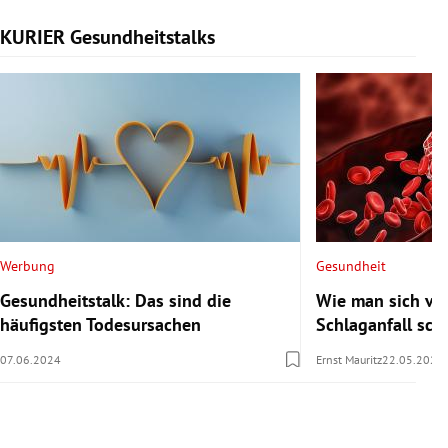
KURIER Gesundheitstalks
Slide 1 von 7
Werbung
Gesundheit
Gesundheitstalk: Das sind die
Wie man sich vor
häufigsten Todesursachen
Schlaganfall sch
07.06.2024
Ernst Mauritz
22.05.2024