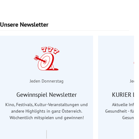
Unsere Newsletter
Slide 1 von 7
Jeden Donnerstag
Jede
Gewinnspiel Newsletter
KURIER Le
Kino, Festivals, Kultur-Veranstaltungen und
Aktuelle Info
andere Highlights in ganz Österreich.
Gesundheit - für S
Wöchentlich mitspielen und gewinnen!
Gesundhe