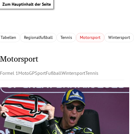
Zum Hauptinhalt der Seite
Tabellen
Regionalfußball
Tennis
Motorsport
Wintersport
Motorsport
Formel 1
MotoGP
Sport
Fußball
Wintersport
Tennis
tik Untermenü