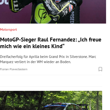
rreich Untermenü
rt Untermenü
schaft Untermenü
Motorsport
MotoGP-Sieger Raul Fernandez: „Ich freue
s Untermenü
mich wie ein kleines Kind“
zeit Untermenü
Dreifacherfolg für Aprilia beim Grand Prix in Silverstone. Marc
Marquez verliert in der WM wieder an Boden.
undheit Untermenü
Florian Plavec
Gestern
tur Untermenü
nung Untermenü
lität Untermenü