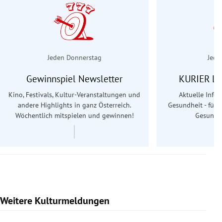
Jeden Donnerstag
Jede
Gewinnspiel Newsletter
KURIER Le
Kino, Festivals, Kultur-Veranstaltungen und
Aktuelle Info
andere Highlights in ganz Österreich.
Gesundheit - für S
Wöchentlich mitspielen und gewinnen!
Gesundhe
Weitere Kulturmeldungen