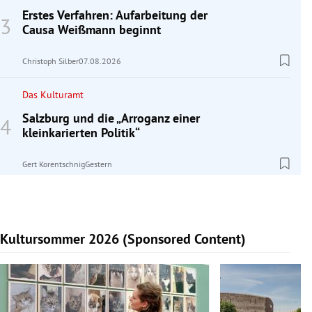
Erstes Verfahren: Aufarbeitung der
Causa Weißmann beginnt
Christoph Silber
07.08.2026
Das Kulturamt
Salzburg und die „Arroganz einer
kleinkarierten Politik“
Gert Korentschnig
Gestern
Kultursommer 2026 (Sponsored Content)
Slide 1 von 10