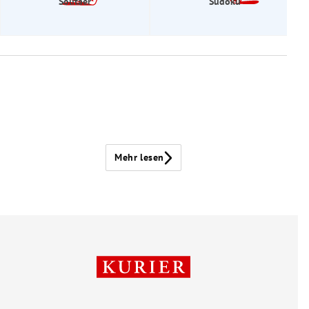
Solitaer
Sudoku
Mehr lesen