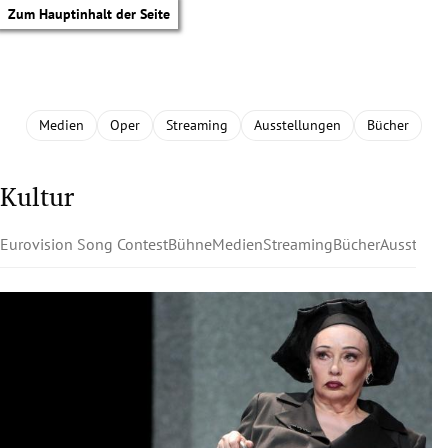
Zum Hauptinhalt der Seite
Medien
Oper
Streaming
Ausstellungen
Bücher
Kultur
Eurovision Song Contest
Bühne
Medien
Streaming
Bücher
Ausstell
tik Untermenü