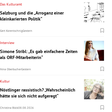
Das Kulturamt
Salzburg und die „Arroganz einer
kleinkarierten Politik“
Gert Korentschnig
Gestern
Interview
Simone Stribl: „Es gab einfachere Zeiten
als ORF-Mitarbeiterin“
Nina Oberbucher
Gestern
Kultur
Nöstlinger rassistisch? „Wahrscheinlich
hätte sie sich nicht aufgeregt“
Christina Böck
08.08.2026