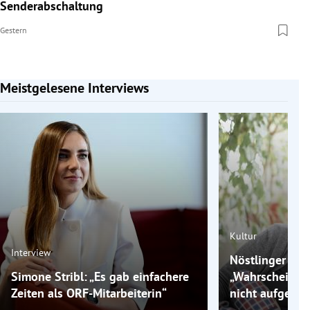
Senderabschaltung
Gestern
Meistgelesene Interviews
Slide 1 von 7
Kultur
Interview
Nöstlinger rass
Simone Stribl: „Es gab einfachere
„Wahrscheinlich
Zeiten als ORF-Mitarbeiterin“
nicht aufgereg