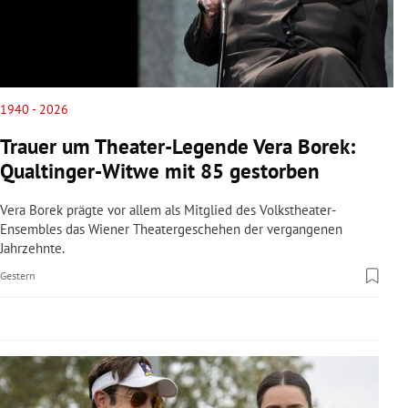
rreich Untermenü
rt Untermenü
schaft Untermenü
1940 - 2026
Trauer um Theater-Legende Vera Borek:
s Untermenü
Qualtinger-Witwe mit 85 gestorben
zeit Untermenü
Vera Borek prägte vor allem als Mitglied des Volkstheater-
Ensembles das Wiener Theatergeschehen der vergangenen
undheit Untermenü
Jahrzehnte.
Gestern
tur Untermenü
nung Untermenü
lität Untermenü