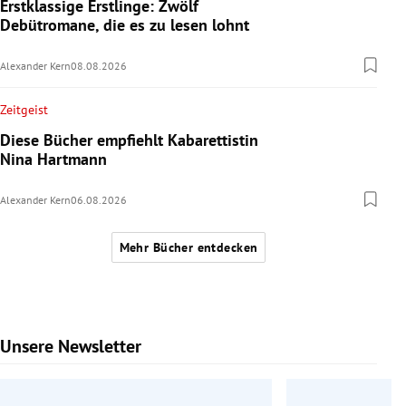
Erstklassige Erstlinge: Zwölf
Debütromane, die es zu lesen lohnt
Alexander Kern
08.08.2026
Zeitgeist
Diese Bücher empfiehlt Kabarettistin
Nina Hartmann
Alexander Kern
06.08.2026
Mehr Bücher entdecken
Unsere Newsletter
Slide 1 von 6