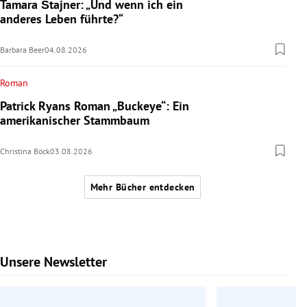
Tamara Štajner: „Und wenn ich ein
anderes Leben führte?“
Barbara Beer
04.08.2026
Roman
Patrick Ryans Roman „Buckeye“: Ein
amerikanischer Stammbaum
Christina Böck
03.08.2026
Mehr Bücher entdecken
Unsere Newsletter
Slide 1 von 6