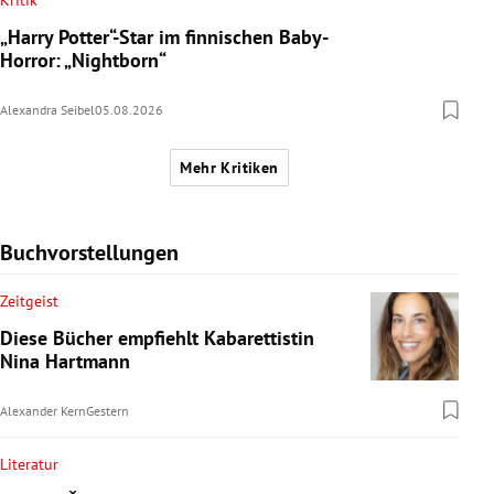
Kritik
„Harry Potter“-Star im finnischen Baby-
Horror: „Nightborn“
Alexandra Seibel
05.08.2026
Mehr Kritiken
Buchvorstellungen
Zeitgeist
Diese Bücher empfiehlt Kabarettistin
Nina Hartmann
Alexander Kern
Gestern
Literatur