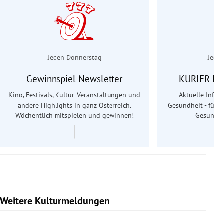
Jeden Donnerstag
Jede
Gewinnspiel Newsletter
KURIER Le
Kino, Festivals, Kultur-Veranstaltungen und
Aktuelle Info
andere Highlights in ganz Österreich.
Gesundheit - für S
Wöchentlich mitspielen und gewinnen!
Gesundhe
Weitere Kulturmeldungen