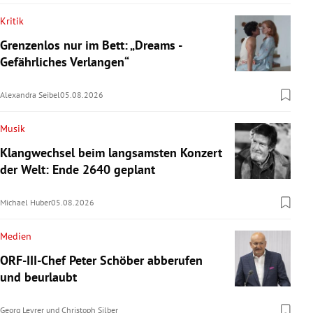
Kritik
Grenzenlos nur im Bett: „Dreams -
Gefährliches Verlangen“
Alexandra Seibel
05.08.2026
Musik
Klangwechsel beim langsamsten Konzert
der Welt: Ende 2640 geplant
Michael Huber
05.08.2026
Medien
ORF-III-Chef Peter Schöber abberufen
und beurlaubt
Georg Leyrer
und
Christoph Silber