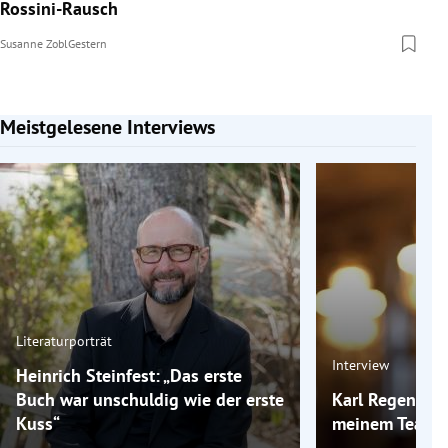
Rossini-Rausch
Susanne Zobl
Gestern
Meistgelesene Interviews
Slide 1 von 7
Literaturporträt
Interview
Heinrich Steinfest: „Das erste
Buch war unschuldig wie der erste
Karl Regensbur
Kuss“
meinem Team g