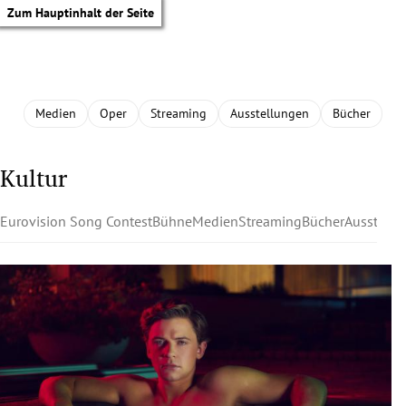
Zum Hauptinhalt der Seite
Medien
Oper
Streaming
Ausstellungen
Bücher
Kultur
Eurovision Song Contest
Bühne
Medien
Streaming
Bücher
Ausstell
tik Untermenü