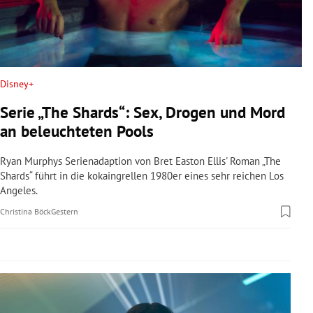
rreich Untermenü
rt Untermenü
schaft Untermenü
Disney+
Serie „The Shards“: Sex, Drogen und Mord
s Untermenü
an beleuchteten Pools
zeit Untermenü
Ryan Murphys Serienadaption von Bret Easton Ellis' Roman „The
Shards“ führt in die kokaingrellen 1980er eines sehr reichen Los
undheit Untermenü
Angeles.
Christina Böck
Gestern
tur Untermenü
nung Untermenü
lität Untermenü