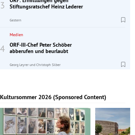
ORF: Ermittlungen gegen
Stiftungsratschef Heinz Lederer
Gestern
Medien
ORF-III-Chef Peter Schöber
abberufen und beurlaubt
Georg Leyrer
und
Christoph Silber
Kultursommer 2026 (Sponsored Content)
Slide 1 von 10