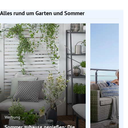
Alles rund um Garten und Sommer
Slide 1 von 6
Werbung
Sommer zuhause genießen: Die