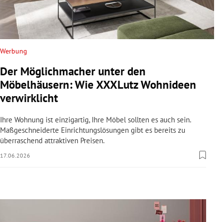
rreich Untermenü
rt Untermenü
Werbung
schaft Untermenü
Der Möglichmacher unter den
s Untermenü
Möbelhäusern: Wie XXXLutz Wohnideen
verwirklicht
zeit Untermenü
Ihre Wohnung ist einzigartig, Ihre Möbel sollten es auch sein.
undheit Untermenü
Maßgeschneiderte Einrichtungslösungen gibt es bereits zu
überraschend attraktiven Preisen.
tur Untermenü
17.06.2026
nung Untermenü
lität Untermenü