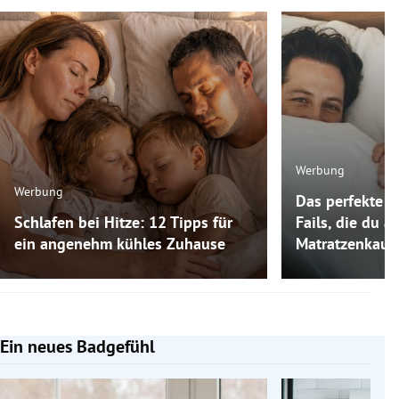
Werbung
Werbung
Das perfekte M
Schlafen bei Hitze: 12 Tipps für
Fails, die du 
ein angenehm kühles Zuhause
Matratzenkauf
Ein neues Badgefühl
Slide 1 von 5