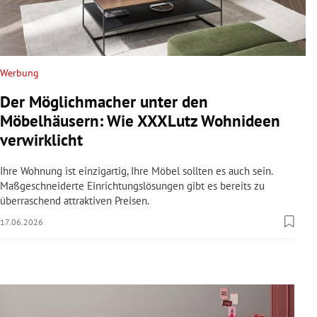
rreich Untermenü
rt Untermenü
Werbung
schaft Untermenü
Der Möglichmacher unter den
s Untermenü
Möbelhäusern: Wie XXXLutz Wohnideen
verwirklicht
zeit Untermenü
Ihre Wohnung ist einzigartig, Ihre Möbel sollten es auch sein.
undheit Untermenü
Maßgeschneiderte Einrichtungslösungen gibt es bereits zu
überraschend attraktiven Preisen.
tur Untermenü
17.06.2026
nung Untermenü
lität Untermenü