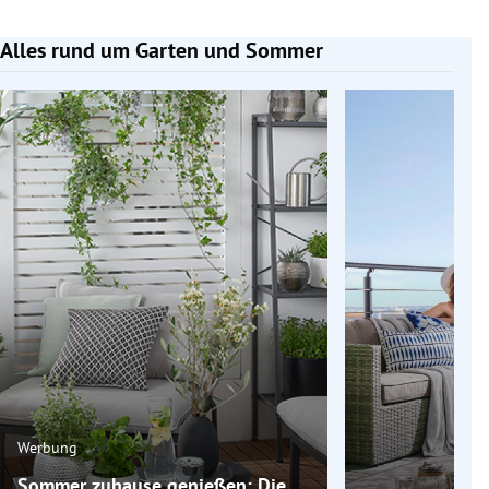
Alles rund um Garten und Sommer
Slide 1 von 6
Werbung
Sommer zuhause genießen: Die