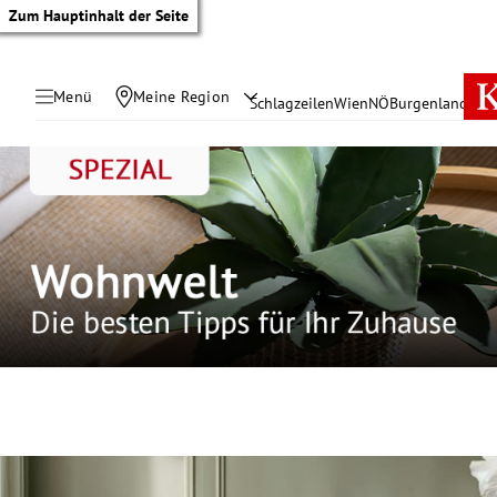
Zum Hauptinhalt der Seite
Menü
Meine Region
Schlagzeilen
Wien
NÖ
Burgenland
Öste
tik Untermenü
rreich Untermenü