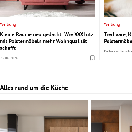
Werbung
Werbung
Kleine Räume neu gedacht: Wie XXXLutz
Tierhaare, 
mit Polstermöbeln mehr Wohnqualität
Polstermöbe
schafft
Katharina Baumha
23.06.2026
Alles rund um die Küche
Slide 1 von 6