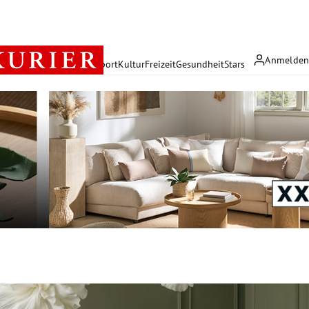
Anmelde
rreich
Politik
Wirtschaft
Sport
Kultur
Freizeit
Gesundheit
Stars