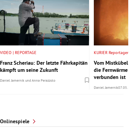
VIDEO | REPORTAGE
KURIER Reportagen
Franz Scheriau: Der letzte Fährkapitän
Vom Mistkübel i
kämpft um seine Zukunft
die Fernwärme m
verbunden ist
Daniel Jamernik
und
Anna Perazzolo
Daniel Jamernik
07.05.20
Onlinespiele