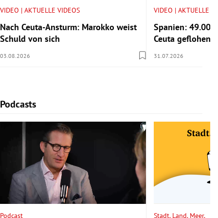
VIDEO | AKTUELLE VIDEOS
VIDEO | AKTUELLE V
Nach Ceuta-Ansturm: Marokko weist
Spanien: 49.000
Schuld von sich
Ceuta geflohen
03.08.2026
31.07.2026
Podcasts
Slide 1 von 6
Podcast
Stadt. Land. Meer.