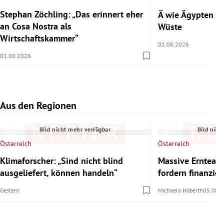
Stephan Zöchling: „Das erinnert eher
Ä wie Ägypten 2/
an Cosa Nostra als
Wüste
Wirtschaftskammer“
01.08.2026
01.08.2026
Aus den Regionen
Slide 1 von 7
Bild nicht mehr verfügbar
Bild nich
Österreich
Österreich
Klimaforscher: „Sind nicht blind
Massive Ernteaus
ausgeliefert, können handeln“
fordern finanzie
Gestern
Michaela Höberth
05.08.