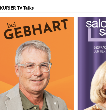
KURIER TV Talks
Slide 1 von 6