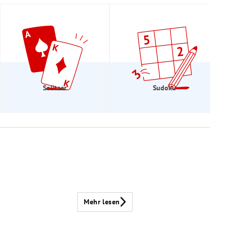
Solitaer
Sudoku
Mehr lesen