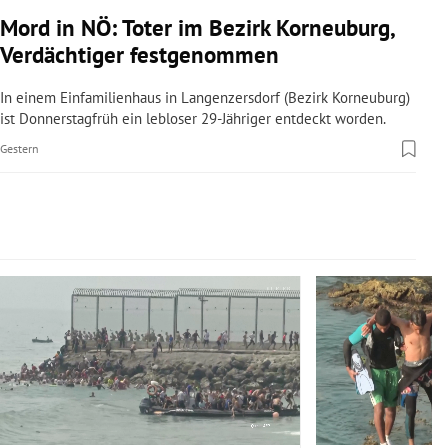
rreich Untermenü
Mord in NÖ: Toter im Bezirk Korneuburg,
Verdächtiger festgenommen
rt Untermenü
In einem Einfamilienhaus in Langenzersdorf (Bezirk Korneuburg)
schaft Untermenü
ist Donnerstagfrüh ein lebloser 29-Jähriger entdeckt worden.
Gestern
s Untermenü
zeit Untermenü
undheit Untermenü
Slide 1 von 14
tur Untermenü
nung Untermenü
lität Untermenü