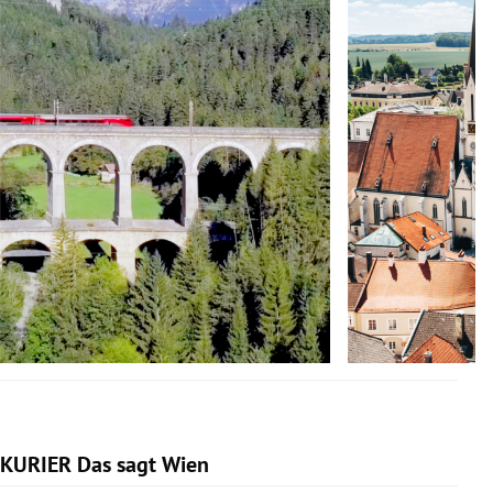
KURIER Das sagt Wien
Slide 1 von 14