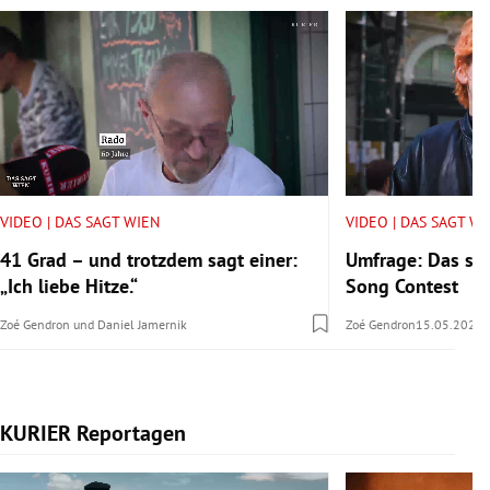
VIDEO | DAS SAGT WIEN
VIDEO | DAS SAGT W
41 Grad – und trotzdem sagt einer:
Umfrage: Das sa
„Ich liebe Hitze.“
Song Contest
Zoé Gendron
und
Daniel Jamernik
Zoé Gendron
15.05.2026
KURIER Reportagen
Slide 1 von 14