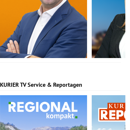
KURIER TV Service & Reportagen
Slide 1 von 3