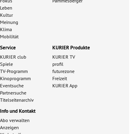
Fokus
Pammesberger
Leben
Kultur
Meinung
Klima
Mobilität
Service
KURIER Produkte
KURIER club
KURIER TV
Spiele
profil
TV-Programm
futurezone
Kinoprogramm
Freizeit
Eventsuche
KURIER App
Partnersuche
Titelseitenarchiv
Info und Kontakt
Abo verwalten
Anzeigen