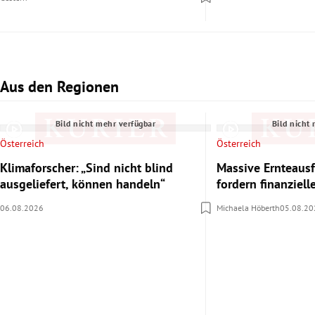
Aus den Regionen
Slide 1 von 3
Bild nicht mehr verfügbar
Bild nicht
Österreich
Österreich
Klimaforscher: „Sind nicht blind
Massive Ernteausf
ausgeliefert, können handeln“
fordern finanziel
06.08.2026
Michaela Höberth
05.08.20