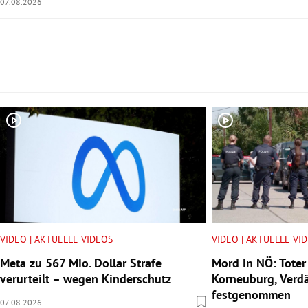
07.08.2026
Slide 1 von 5
VIDEO | AKTUELLE VIDEOS
VIDEO | AKTUELLE VI
Meta zu 567 Mio. Dollar Strafe
Mord in NÖ: Toter
verurteilt – wegen Kinderschutz
Korneuburg, Verdä
festgenommen
07.08.2026