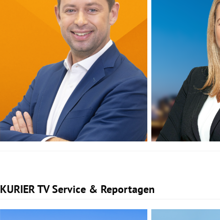
KURIER TV Service & Reportagen
Slide 1 von 1