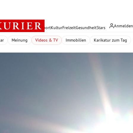
Anmelde
rreich
Politik
Wirtschaft
Sport
Kultur
Freizeit
Gesundheit
Stars
dar
Meinung
Videos & TV
Immobilien
Karikatur zum Tag