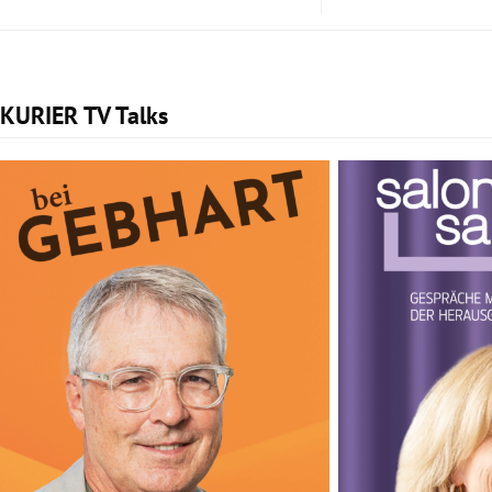
KURIER TV Talks
Slide 1 von 2