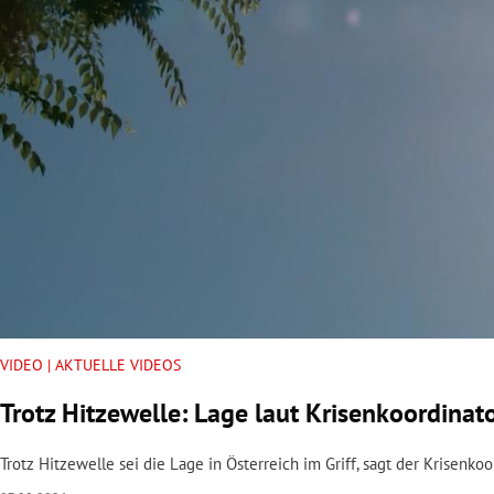
rt Untermenü
schaft Untermenü
s Untermenü
zeit Untermenü
undheit Untermenü
tur Untermenü
nung Untermenü
VIDEO | AKTUELLE VIDEOS
Trotz Hitzewelle: Lage laut Krisenkoordinato
lität Untermenü
Trotz Hitzewelle sei die Lage in Österreich im Griff, sagt der Krisenk