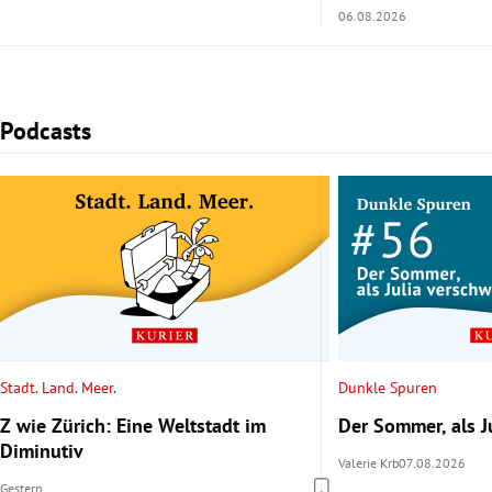
06.08.2026
Podcasts
Slide 1 von 2
Stadt. Land. Meer.
Dunkle Spuren
Z wie Zürich: Eine Weltstadt im
Der Sommer, als J
Diminutiv
Valerie Krb
07.08.2026
Gestern