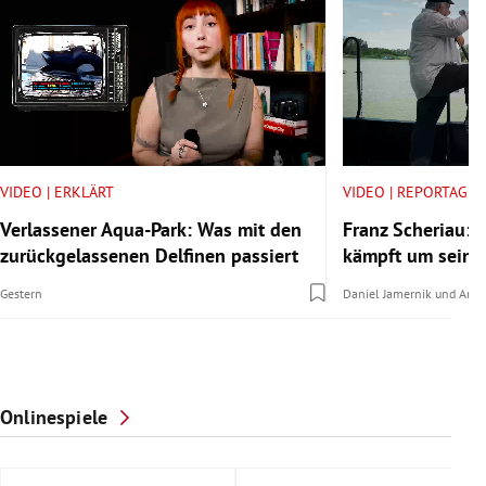
VIDEO | ERKLÄRT
VIDEO | REPORTAGE
Verlassener Aqua-Park: Was mit den
Franz Scheriau: D
zurückgelassenen Delfinen passiert
kämpft um seine
Gestern
Daniel Jamernik
und
Anna
Onlinespiele