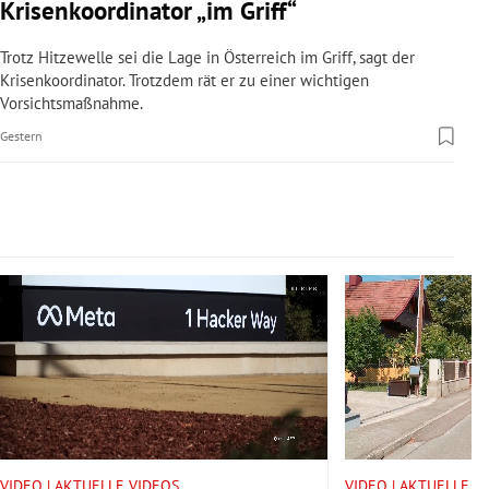
Krisenkoordinator „im Griff“
rreich Untermenü
Trotz Hitzewelle sei die Lage in Österreich im Griff, sagt der
rt Untermenü
Krisenkoordinator. Trotzdem rät er zu einer wichtigen
Vorsichtsmaßnahme.
schaft Untermenü
Gestern
s Untermenü
zeit Untermenü
Slide 1 von 14
undheit Untermenü
tur Untermenü
nung Untermenü
lität Untermenü
VIDEO | AKTUELLE VIDEOS
VIDEO | AKTUELLE V