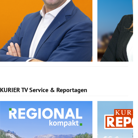
KURIER TV Service & Reportagen
Slide 1 von 3