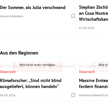
Stephan Zöchling
Der Sommer, als Julia verschwand
an Cosa Nostra a
Valerie Krb
Gestern
Wirtschaftskamm
01.08.2026
Aus den Regionen
Slide 1 von 7
Bild nicht mehr verfügbar
Bild nich
Österreich
Österreich
Klimaforscher: „Sind nicht blind
Massive Ernteaus
ausgeliefert, können handeln“
fordern finanzie
06.08.2026
Michaela Höberth
05.08.