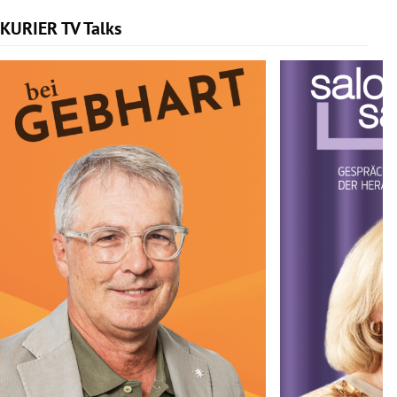
KURIER TV Talks
Slide 1 von 6