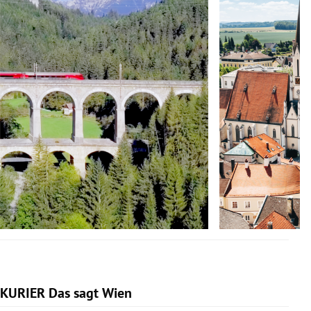
KURIER Das sagt Wien
Slide 1 von 14