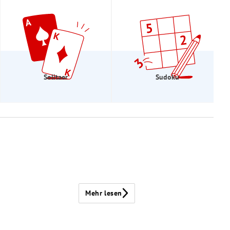
Solitaer
Sudoku
Mehr lesen