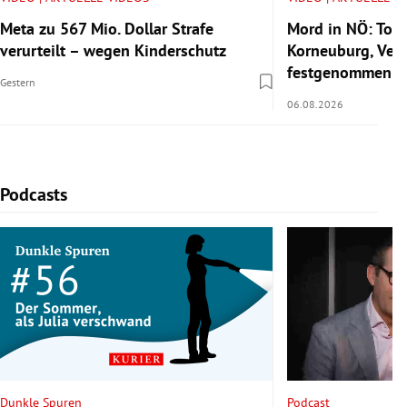
Meta zu 567 Mio. Dollar Strafe
Mord in NÖ: Tote
verurteilt – wegen Kinderschutz
Korneuburg, Verd
festgenommen
Gestern
06.08.2026
Podcasts
Slide 1 von 4
Podcast
Dunkle Spuren