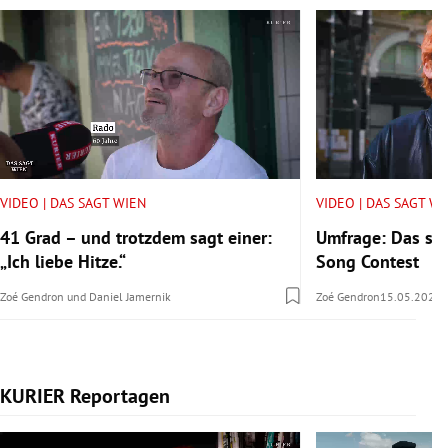
VIDEO | DAS SAGT WIEN
VIDEO | DAS SAGT W
41 Grad – und trotzdem sagt einer:
Umfrage: Das sa
„Ich liebe Hitze.“
Song Contest
Zoé Gendron
und
Daniel Jamernik
Zoé Gendron
15.05.2026
KURIER Reportagen
Slide 1 von 14