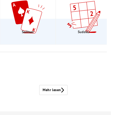
Solitaer
Sudoku
Mehr lesen