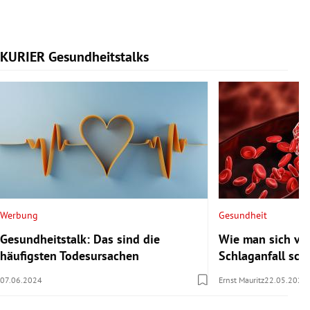
KURIER Gesundheitstalks
Slide 1 von 7
Werbung
Gesundheit
Gesundheitstalk: Das sind die
Wie man sich vor
häufigsten Todesursachen
Schlaganfall sch
07.06.2024
Ernst Mauritz
22.05.2024