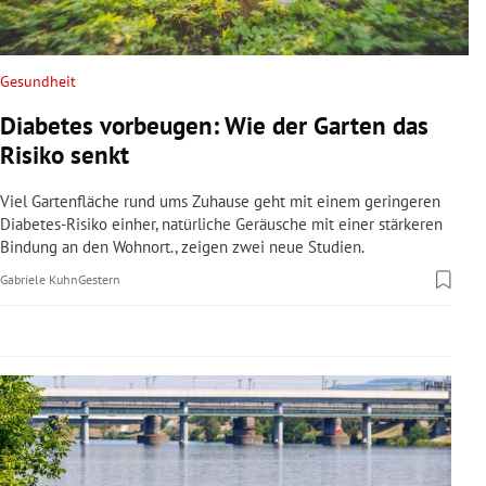
rreich Untermenü
rt Untermenü
Gesundheit
Diabetes vorbeugen: Wie der Garten das
schaft Untermenü
Risiko senkt
s Untermenü
Viel Gartenfläche rund ums Zuhause geht mit einem geringeren
Diabetes-Risiko einher, natürliche Geräusche mit einer stärkeren
zeit Untermenü
Bindung an den Wohnort., zeigen zwei neue Studien.
Gabriele Kuhn
Gestern
undheit Untermenü
tur Untermenü
nung Untermenü
lität Untermenü