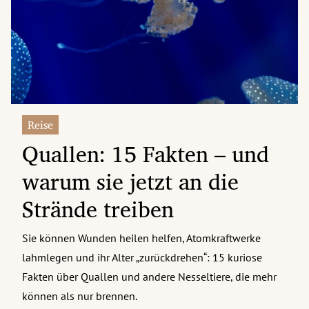
erreich Untermenü
rt Untermenü
tschaft Untermenü
rs Untermenü
Reise
Quallen: 15 Fakten – und
izeit Untermenü
warum sie jetzt an die
undheit Untermenü
Strände treiben
tur Untermenü
Sie können Wunden heilen helfen, Atomkraftwerke
nung Untermenü
lahmlegen und ihr Alter „zurückdrehen“: 15 kuriose
ilität Untermenü
Fakten über Quallen und andere Nesseltiere, die mehr
können als nur brennen.