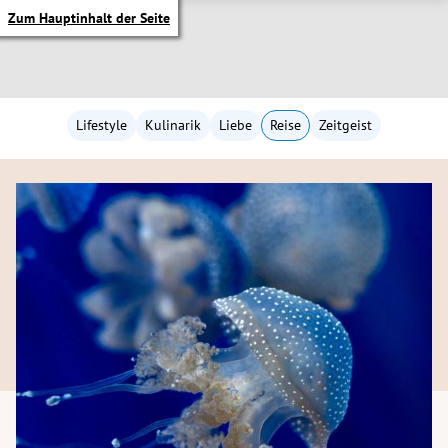
Zum Hauptinhalt der Seite
Lifestyle
Kulinarik
Liebe
Reise
Zeitgeist
itik Untermenü