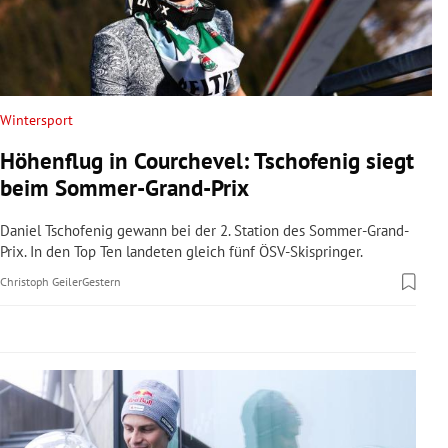
rreich Untermenü
rt Untermenü
schaft Untermenü
Wintersport
Höhenflug in Courchevel: Tschofenig siegt
s Untermenü
beim Sommer-Grand-Prix
zeit Untermenü
Daniel Tschofenig gewann bei der 2. Station des Sommer-Grand-
Prix. In den Top Ten landeten gleich fünf ÖSV-Skispringer.
undheit Untermenü
Christoph Geiler
Gestern
tur Untermenü
nung Untermenü
lität Untermenü