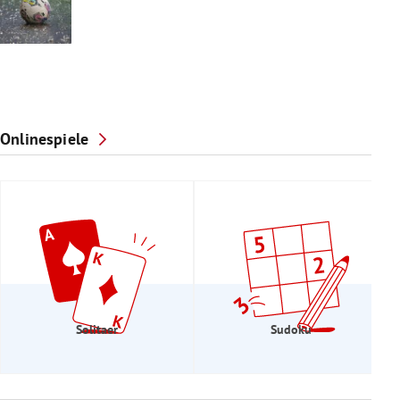
Onlinespiele
Solitaer
Sudoku