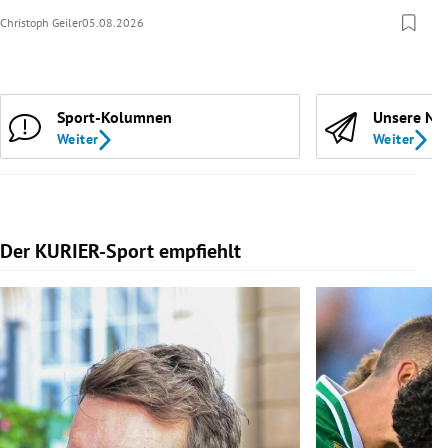
Christoph Geiler
05.08.2026
Sport-Kolumnen
Unsere Ne
Weiter
Weiter
Der KURIER-Sport empfiehlt
Slide 1 von 5