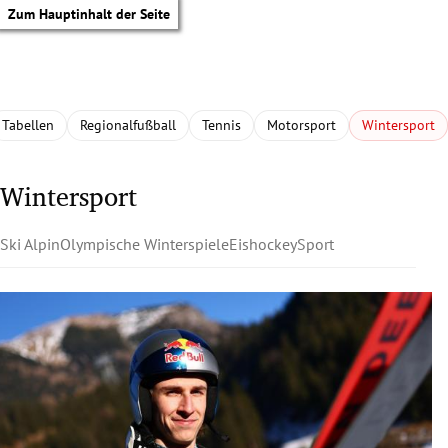
Zum Hauptinhalt der Seite
Tabellen
Regionalfußball
Tennis
Motorsport
Wintersport
Wintersport
Ski Alpin
Olympische Winterspiele
Eishockey
Sport
tik Untermenü