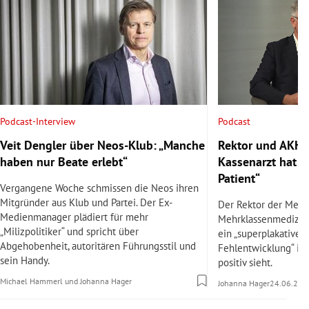
Podcast
Podcast-Interview
Rektor und AKH-C
Veit Dengler über Neos-Klub: „Manche
Kassenarzt hat v
haben nur Beate erlebt“
Patient“
Vergangene Woche schmissen die Neos ihren
Mitgründer aus Klub und Partei. Der Ex-
Der Rektor der Med 
Medienmanager plädiert für mehr
Mehrklassenmedizin
„Milizpolitiker“ und spricht über
ein „superplakatives 
Abgehobenheit, autoritären Führungsstil und
Fehlentwicklung“ ist
sein Handy.
positiv sieht.
Michael Hammerl
und
Johanna Hager
Johanna Hager
24.06.202