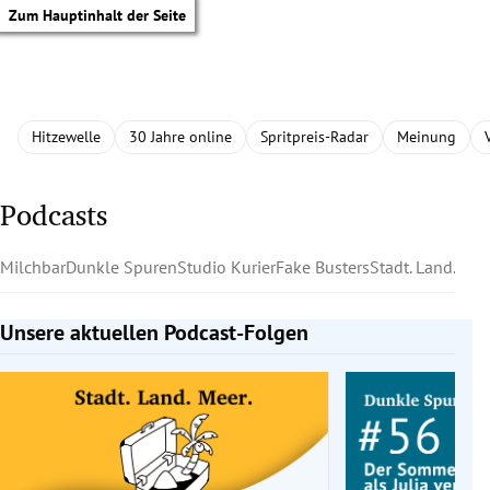
Zum Hauptinhalt der Seite
Hitzewelle
30 Jahre online
Spritpreis-Radar
Meinung
Podcasts
Milchbar
Dunkle Spuren
Studio Kurier
Fake Busters
Stadt. Land. Mee
Unsere aktuellen Podcast-Folgen
Slide 1 von 5
tik Untermenü