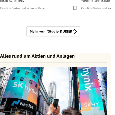
nicht schaffen.
Weltmeisterschaft?
Caroline Bartos
und
Johanna Hager
Caroline Bartos
und
Karol
Mehr von "Studio KURIER"
Alles rund um Aktien und Anlagen