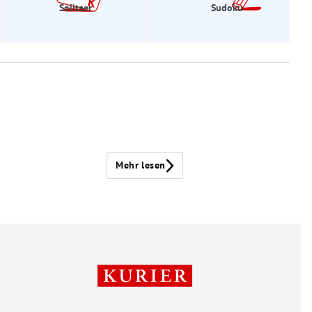
Solitaer
Sudoku
Mehr lesen