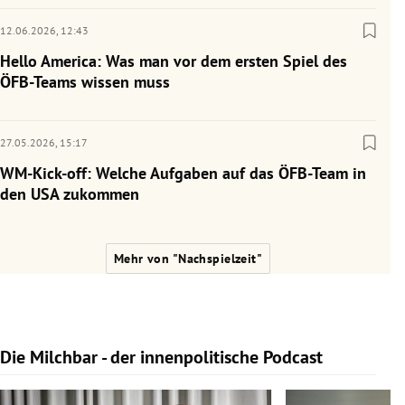
12.06.2026,
12:43
Hello America: Was man vor dem ersten Spiel des
ÖFB-Teams wissen muss
27.05.2026,
15:17
WM-Kick-off: Welche Aufgaben auf das ÖFB-Team in
den USA zukommen
Mehr von "Nachspielzeit"
Die Milchbar - der innenpolitische Podcast
Slide 1 von 9