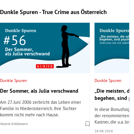
Dunkle Spuren - True Crime aus Österreich
Slide 1 von 9
Dunkle Spuren
Dunkle Spuren
Der Sommer, als Julia verschwand
„Die meisten, di
begehen, sind p
Am 27. Juni 2006 zerbricht das Leben einer
Familie in Niederösterreich. Ihre Tochter
In diese Bonusfolge 
kommt nicht mehr nach Hause.
der renommierten Ps
Kastner, die u.a. Jose
Valerie Krb
Gestern
26.06.2026