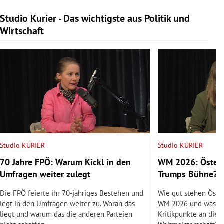
Studio Kurier - Das wichtigste aus Politik und
Slide 1 von 9
Wirtschaft
Studio KURIER
Studio KURIER
70 Jahre FPÖ: Warum Kickl in den
WM 2026: Österr
Umfragen weiter zulegt
Trumps Bühne?
Die FPÖ feierte ihr 70-jähriges Bestehen und
Wie gut stehen Öste
legt in den Umfragen weiter zu. Woran das
WM 2026 und was si
liegt und warum das die anderen Parteien
Kritikpunkte an dies