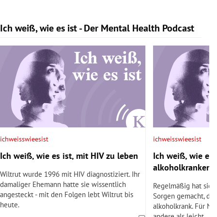
Ich weiß, wie es ist - Der Mental Health Podcast
Slide 1 von 9
ichweisswieesist
ichweisswieesist
Ich weiß, wie es ist, mit HIV zu leben
Ich weiß, wie es i
alkoholkranken 
Wiltrut wurde 1996 mit HIV diagnostiziert. Ihr
damaliger Ehemann hatte sie wissentlich
Regelmäßig hat sich 
angesteckt - mit den Folgen lebt Wiltrut bis
Sorgen gemacht, den
heute.
alkoholkrank. Für Nil
andere als leicht.