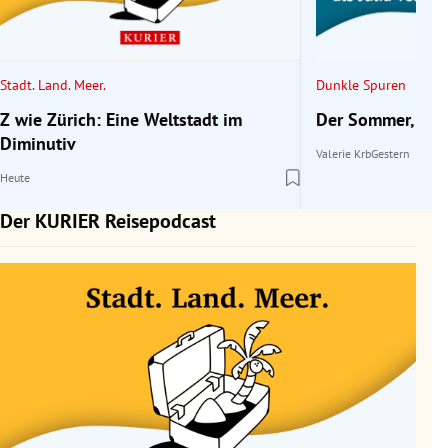
rreich Untermenü
rt Untermenü
Stadt. Land. Meer.
Dunkle Spuren
schaft Untermenü
Z wie Zürich: Eine Weltstadt im
Der Sommer, als 
Diminutiv
Valerie Krb
Gestern
s Untermenü
Heute
zeit Untermenü
Der KURIER Reisepodcast
undheit Untermenü
tur Untermenü
nung Untermenü
lität Untermenü