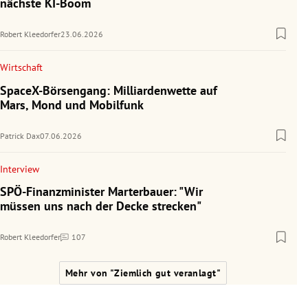
nächste KI-Boom
Robert Kleedorfer
23.06.2026
Wirtschaft
SpaceX-Börsengang: Milliardenwette auf
Mars, Mond und Mobilfunk
Patrick Dax
07.06.2026
Interview
SPÖ-Finanzminister Marterbauer: "Wir
müssen uns nach der Decke strecken"
Robert Kleedorfer
107
Kommentare
Mehr von "Ziemlich gut veranlagt"