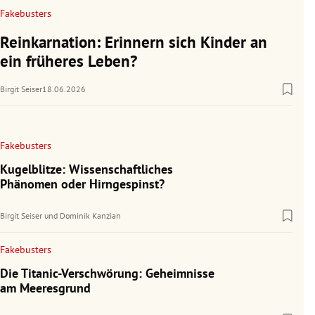
Fakebusters
Reinkarnation: Erinnern sich Kinder an
ein früheres Leben?
Birgit Seiser
18.06.2026
Fakebusters
Kugelblitze: Wissenschaftliches
Phänomen oder Hirngespinst?
Birgit Seiser
und
Dominik Kanzian
Fakebusters
Die Titanic-Verschwörung: Geheimnisse
am Meeresgrund