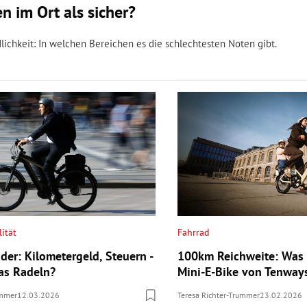
 im Ort als sicher?
ichkeit: In welchen Bereichen es die schlechtesten Noten gibt.
ität
Fahrrad
der: Kilometergeld, Steuern -
100km Reichweite: Was
das Radeln?
Mini-E-Bike von Tenway
ummer
12.03.2026
Teresa Richter-Trummer
23.02.2026