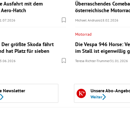
te Ausfahrt mit dem
Überraschendes Comebac
n Aero-Hatch
österreichische Motorr
1.07.2026
Michael Andrusio
18.02.2026
Motorrad
 Der größte Skoda fährt
Die Vespa 946 Horse: Ve
nd hat Platz für sieben
im Stall ist eigenwillig g
3.06.2026
Teresa Richter-Trummer
31.01.2026
e Newsletter
Unsere Abo-Angeb
Weiter