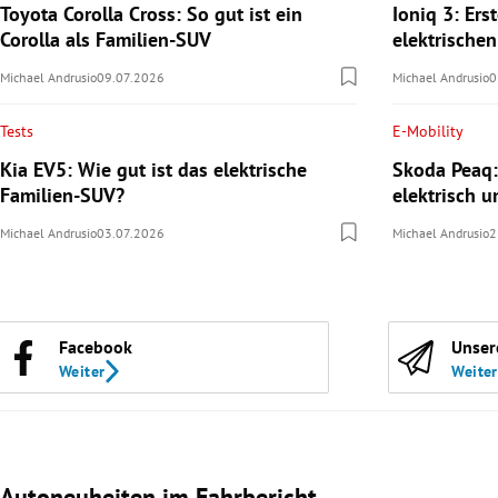
Toyota Corolla Cross: So gut ist ein
Ioniq 3: Ers
Corolla als Familien-SUV
elektrische
Michael Andrusio
09.07.2026
Michael Andrusio
0
Tests
E-Mobility
Kia EV5: Wie gut ist das elektrische
Skoda Peaq:
Familien-SUV?
elektrisch u
Michael Andrusio
03.07.2026
Michael Andrusio
2
Facebook
Unser
Weiter
Weiter
Autoneuheiten im Fahrbericht
Slide 1 von 3