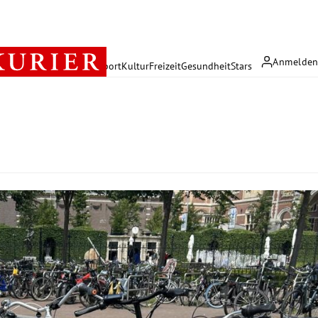
Anmelde
rreich
Politik
Wirtschaft
Sport
Kultur
Freizeit
Gesundheit
Stars