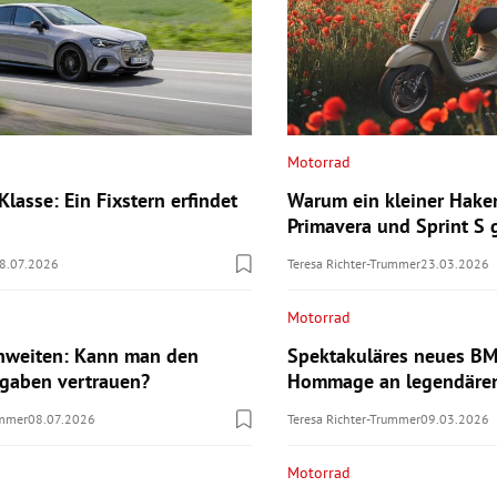
Motorrad
lasse: Ein Fixstern erfindet
Warum ein kleiner Hake
Primavera und Sprint S
8.07.2026
Teresa Richter-Trummer
23.03.2026
Motorrad
hweiten: Kann man den
Spektakuläres neues B
ngaben vertrauen?
Hommage an legendären
ummer
08.07.2026
Teresa Richter-Trummer
09.03.2026
Motorrad