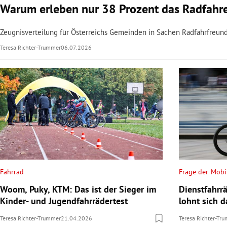
Warum erleben nur 38 Prozent das Radfahren
Zeugnisverteilung für Österreichs Gemeinden in Sachen Radfahrfreundl
Teresa Richter-Trummer
06.07.2026
Fahrrad
Frage der Mobil
Woom, Puky, KTM: Das ist der Sieger im
Dienstfahrrä
Kinder- und Jugendfahrrädertest
lohnt sich 
Teresa Richter-Trummer
21.04.2026
Teresa Richter-Tr