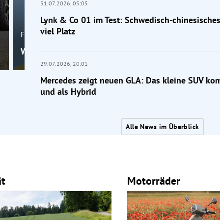
31.07.2026,
05:05
Lynk & Co 01 im Test: Schwedisch-chinesische
viel Platz
Frage der Mobilität
Wahr oder falsch: Macht die Klimaanlage krank?
29.07.2026,
20:01
Mercedes zeigt neuen GLA: Das kleine SUV kom
und als Hybrid
Alle News im Überblick
ät
Motorräder