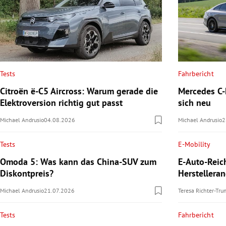
Tests
Fahrbericht
Citroën ë-C5 Aircross: Warum gerade die
Mercedes C-K
Elektroversion richtig gut passt
sich neu
Michael Andrusio
04.08.2026
Michael Andrusio
2
Tests
E-Mobility
Omoda 5: Was kann das China-SUV zum
E-Auto-Reic
Diskontpreis?
Herstellera
Michael Andrusio
21.07.2026
Teresa Richter-Tr
Tests
Fahrbericht