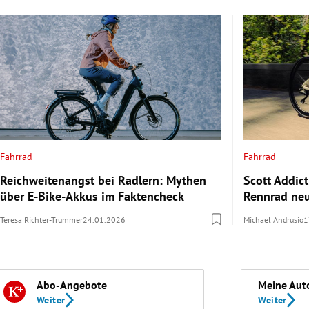
Fahrrad
Fahrrad
Reichweitenangst bei Radlern: Mythen
Scott Addict
über E-Bike-Akkus im Faktencheck
Rennrad neu
Teresa Richter-Trummer
24.01.2026
Michael Andrusio
1
Abo-Angebote
Meine Aut
Weiter
Weiter