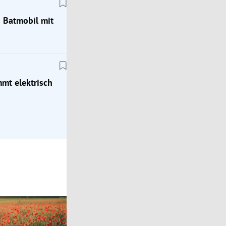
s Batmobil mit
Klassik
Zeitreise ins Jahr 1976: Mit dem Porsche 924
mt elektrisch