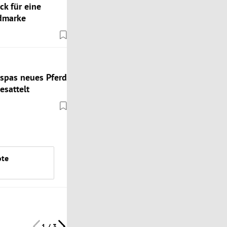
k für eine
admarke
spas neues Pferd
esattelt
ote
1 / 3