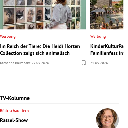
Werbung
Werbung
Im Reich der Tiere: Die Heidi Horten
KinderKulturParc
Collection zeigt sich animalisch
Familienfest im
Katharina Baumhakel
27.05.2026
21.05.2026
TV-Kolumne
Böck schaut fern
Rätsel-Show