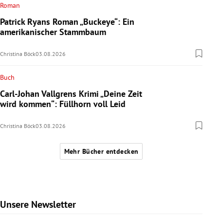
Roman
Patrick Ryans Roman „Buckeye“: Ein
amerikanischer Stammbaum
Christina Böck
03.08.2026
Buch
Carl-Johan Vallgrens Krimi „Deine Zeit
wird kommen“: Füllhorn voll Leid
Christina Böck
03.08.2026
Mehr Bücher entdecken
Unsere Newsletter
Slide 1 von 6