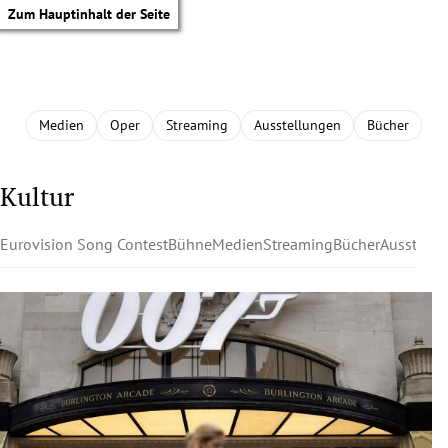
Zum Hauptinhalt der Seite
Medien
Oper
Streaming
Ausstellungen
Bücher
Kultur
Eurovision Song Contest
Bühne
Medien
Streaming
Bücher
Ausstell
tik Untermenü