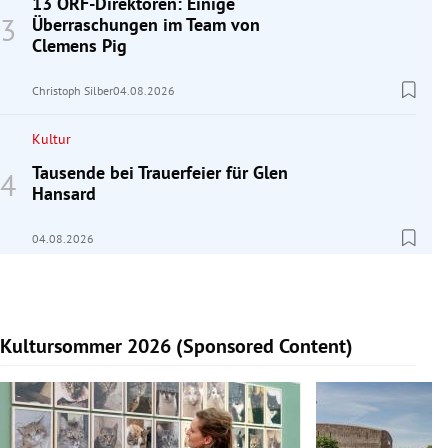
13 ORF-Direktoren: Einige
Überraschungen im Team von
Clemens Pig
Christoph Silber
04.08.2026
Kultur
Tausende bei Trauerfeier für Glen
Hansard
04.08.2026
Kultursommer 2026 (Sponsored Content)
Slide 1 von 10