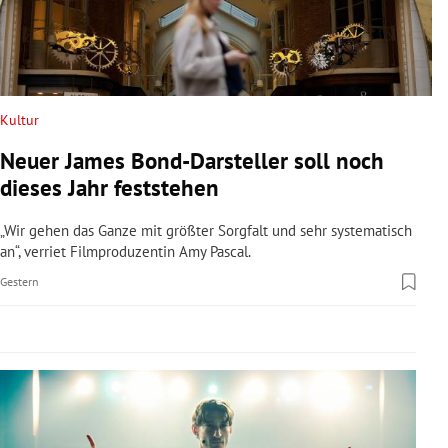
rreich Untermenü
rt Untermenü
schaft Untermenü
Kultur
Neuer James Bond-Darsteller soll noch
s Untermenü
dieses Jahr feststehen
zeit Untermenü
„Wir gehen das Ganze mit größter Sorgfalt und sehr systematisch
an“, verriet Filmproduzentin Amy Pascal.
undheit Untermenü
Gestern
tur Untermenü
nung Untermenü
lität Untermenü