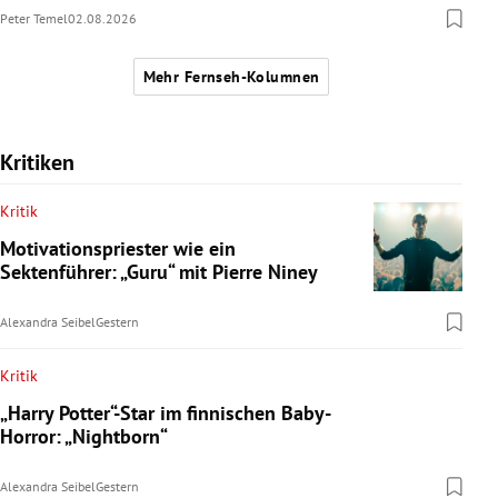
Peter Temel
02.08.2026
Mehr Fernseh-Kolumnen
Kritiken
Kritik
Motivationspriester wie ein
Sektenführer: „Guru“ mit Pierre Niney
Alexandra Seibel
Gestern
Kritik
„Harry Potter“-Star im finnischen Baby-
Horror: „Nightborn“
Alexandra Seibel
Gestern