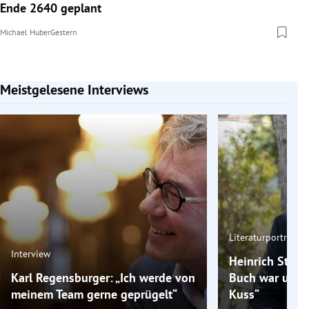
Ende 2640 geplant
Michael Huber
Gestern
Meistgelesene Interviews
Slide 1 von 7
Literaturporträt
Interview
Heinrich Steinf
Karl Regensburger: „Ich werde von
Buch war unsch
meinem Team gerne geprügelt“
Kuss“