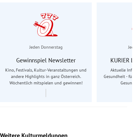
Jeden Donnerstag
Jede
Gewinnspiel Newsletter
KURIER Le
Kino, Festivals, Kultur-Veranstaltungen und
Aktuelle Info
andere Highlights in ganz Österreich.
Gesundheit - für S
Wöchentlich mitspielen und gewinnen!
Gesundhe
Weitere Kulturmeldungen