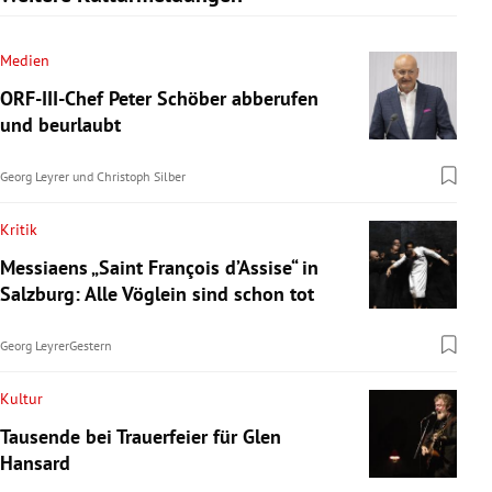
Medien
ORF-III-Chef Peter Schöber abberufen
und beurlaubt
Georg Leyrer
und
Christoph Silber
Kritik
Messiaens „Saint François d’Assise“ in
Salzburg: Alle Vöglein sind schon tot
Georg Leyrer
Gestern
Kultur
Tausende bei Trauerfeier für Glen
Hansard