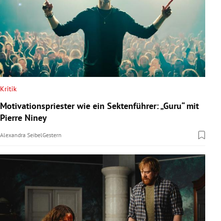
Kritik
Motivationspriester wie ein Sektenführer: „Guru“ mit
Pierre Niney
Alexandra Seibel
Gestern