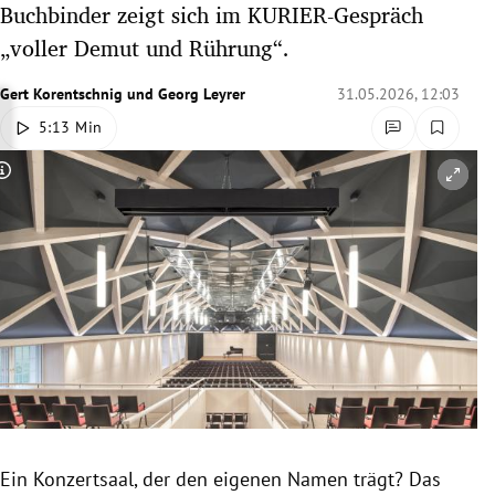
Buchbinder zeigt sich im KURIER-Gespräch
rreich Untermenü
„voller Demut und Rührung“.
rt Untermenü
Gert Korentschnig
und
Georg Leyrer
31.05.2026, 12:03
5:13 Min
schaft Untermenü
Copyright-Hinweis öffnen/schließen
s Untermenü
zeit Untermenü
undheit Untermenü
tur Untermenü
nung Untermenü
lität Untermenü
Ein Konzertsaal, der den eigenen Namen trägt? Das