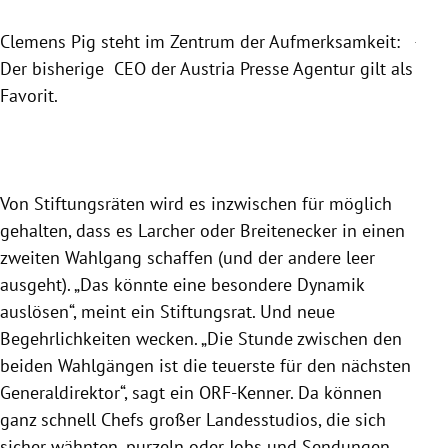
Joh
Clemens Pig steht im Zentrum der Aufmerksamkeit:
dem
Der bisherige CEO der Austria Presse Agentur gilt als
dem
Favorit.
der
Slide 1 von 5
Von Stiftungsräten wird es inzwischen für möglich
gehalten, dass es Larcher oder Breitenecker in einen
zweiten Wahlgang schaffen (und der andere leer
ausgeht). „Das könnte eine besondere Dynamik
auslösen“, meint ein Stiftungsrat. Und neue
Begehrlichkeiten wecken. „Die Stunde zwischen den
beiden Wahlgängen ist die teuerste für den nächsten
Generaldirektor“, sagt ein ORF-Kenner. Da können
ganz schnell Chefs großer Landesstudios, die sich
sicher wähnten, purzeln oder Jobs und Sendungen