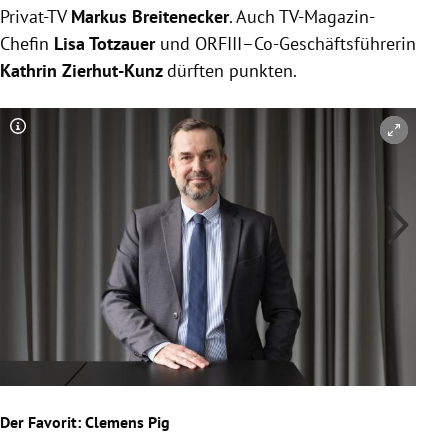
Privat-TV
Markus Breitenecker
. Auch TV-Magazin-
Chefin
Lisa Totzauer
und ORFIII–Co-Geschäftsführerin
Kathrin Zierhut-Kunz
dürften punkten.
Copyright-Hinweis öffnen/schließen
Co
Quer
Der Favorit: Clemens Pig