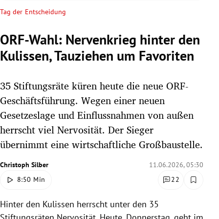
rreich Untermenü
Tag der Entscheidung
rt Untermenü
ORF-Wahl: Nervenkrieg hinter den
Kulissen, Tauziehen um Favoriten
schaft Untermenü
s Untermenü
35 Stiftungsräte küren heute die neue ORF-
Geschäftsführung. Wegen einer neuen
zeit Untermenü
Gesetzeslage und Einflussnahmen von außen
herrscht viel Nervosität. Der Sieger
undheit Untermenü
übernimmt eine wirtschaftliche Großbaustelle.
tur Untermenü
Christoph Silber
11.06.2026, 05:30
nung Untermenü
8:50 Min
22
lität Untermenü
Hinter den Kulissen herrscht unter den 35
Stiftungsräten Nervosität. Heute, Donnerstag, geht im