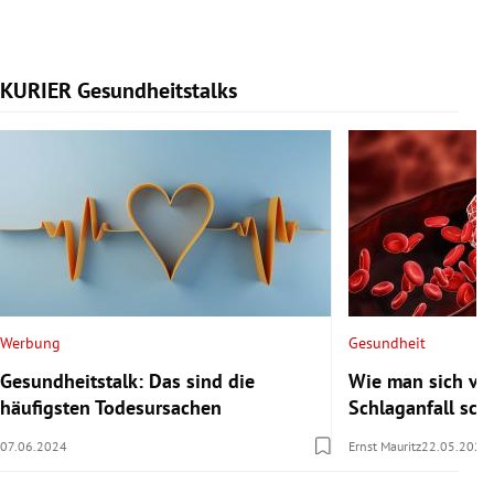
KURIER Gesundheitstalks
Slide 1 von 7
Werbung
Gesundheit
Gesundheitstalk: Das sind die
Wie man sich vor
häufigsten Todesursachen
Schlaganfall sch
07.06.2024
Ernst Mauritz
22.05.2024