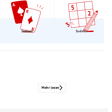
Solitaer
Sudoku
Mehr lesen