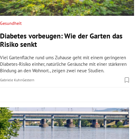
rreich Untermenü
rt Untermenü
Gesundheit
Diabetes vorbeugen: Wie der Garten das
schaft Untermenü
Risiko senkt
s Untermenü
Viel Gartenfläche rund ums Zuhause geht mit einem geringeren
Diabetes-Risiko einher, natürliche Geräusche mit einer stärkeren
zeit Untermenü
Bindung an den Wohnort., zeigen zwei neue Studien.
Gabriele Kuhn
Gestern
undheit Untermenü
tur Untermenü
nung Untermenü
lität Untermenü