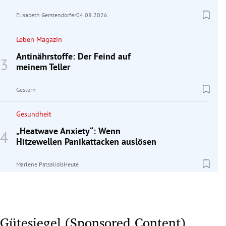
Elisabeth Gerstendorfer
04.08.2026
Leben Magazin
Antinährstoffe: Der Feind auf
meinem Teller
Gestern
Gesundheit
„Heatwave Anxiety“: Wenn
Hitzewellen Panikattacken auslösen
Marlene Patsalidis
Heute
Gütesiegel (Sponsored Content)