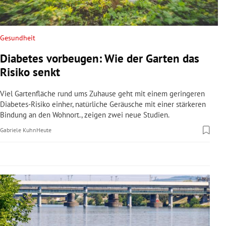
rreich Untermenü
rt Untermenü
Gesundheit
Diabetes vorbeugen: Wie der Garten das
schaft Untermenü
Risiko senkt
s Untermenü
Viel Gartenfläche rund ums Zuhause geht mit einem geringeren
Diabetes-Risiko einher, natürliche Geräusche mit einer stärkeren
zeit Untermenü
Bindung an den Wohnort., zeigen zwei neue Studien.
Gabriele Kuhn
Heute
undheit Untermenü
tur Untermenü
nung Untermenü
lität Untermenü