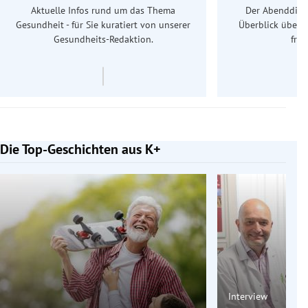
Aktuelle Infos rund um das Thema
Der Abenddiens
Gesundheit - für Sie kuratiert von unserer
Überblick über 
Gesundheits-Redaktion.
frü
Die Top-Geschichten aus K+
Slide 1 von 7
Interview