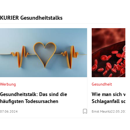
KURIER Gesundheitstalks
Slide 1 von 7
Werbung
Gesundheit
Gesundheitstalk: Das sind die
Wie man sich vor
häufigsten Todesursachen
Schlaganfall sch
07.06.2024
Ernst Mauritz
22.05.2024