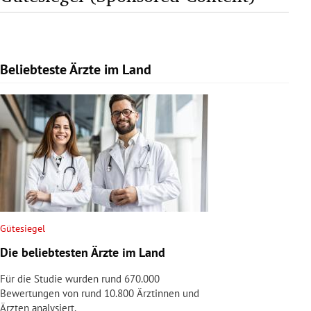
Beliebteste Ärzte im Land
Slide 1 von 1
Gütesiegel
Die beliebtesten Ärzte im Land
Für die Studie wurden rund 670.000
Bewertungen von rund 10.800 Ärztinnen und
Ärzten analysiert.