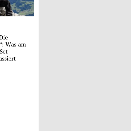
Die
r“: Was am
Set
assiert