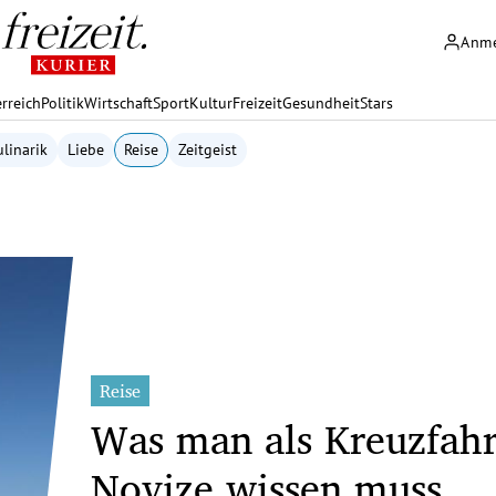
Anm
rreich
Politik
Wirtschaft
Sport
Kultur
Freizeit
Gesundheit
Stars
linarik
Liebe
Reise
Zeitgeist
Reise
Was man als Kreuzfahr
Novize wissen muss