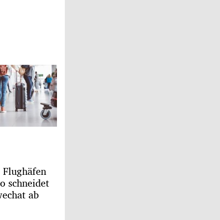
n Flughäfen
o schneidet
echat ab