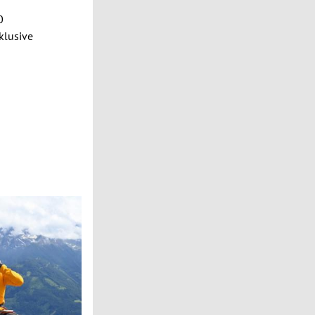
0
klusive