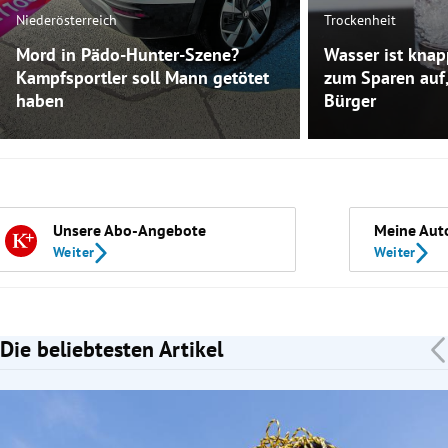
Niederösterreich
Trockenheit
Mord in Pädo-Hunter-Szene?
Wasser ist knap
Kampfsportler soll Mann getötet
zum Sparen auf,
haben
Bürger
Unsere Abo-Angebote
Meine Aut
Weiter
Weiter
Die beliebtesten Artikel
Slide 1 von 7