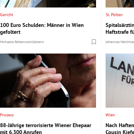
Gericht
St. Pölten
100 Euro Schulden: Männer in Wien
Spitalsärzti
gefoltert
Haftstrafe f
Michaela Reibenwein
Gestern
Johannes Weichha
Prozess
Wien
88-Jährige terrorisierte Wiener Ehepaar
Nach Haften
mit 6.300 Anrufen
Cousin Kief