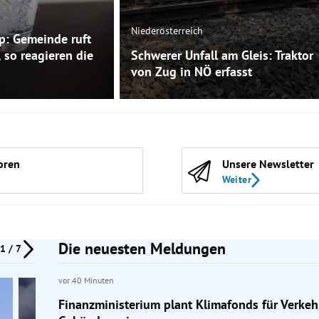
Niederösterreich
p: Gemeinde ruft
 so reagieren die
Schwerer Unfall am Gleis: Traktor
von Zug in NÖ erfasst
oren
Unsere Newsletter
Weiter
Die neuesten Meldungen
1 / 7
vor 40 Minuten
Finanzministerium plant Klimafonds für Verkeh