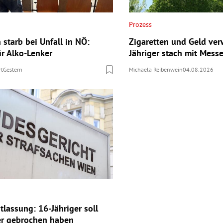
Prozess
n starb bei Unfall in NÖ:
Zigaretten und Geld ver
ür Alko-Lenker
Jähriger stach mit Messe
rt
Gestern
Michaela Reibenwein
04.08.2026
tlassung: 16-Jähriger soll
er gebrochen haben