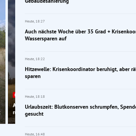
Gebäudesanierung
Heute,
18:27
Auch nächste Woche über 35 Grad + Krisenkoor
Wassersparen auf
Heute,
18:22
Hitzewelle: Krisenkoordinator beruhigt, aber rä
sparen
Rekordhitze
Heute,
18:18
Auch nächste Woche über 35 Grad + Krisenkoordina
Urlaubszeit: Blutkonserven schrumpfen, Spend
t
ruft zum Wassersparen auf
gesucht
Heute,
16:48