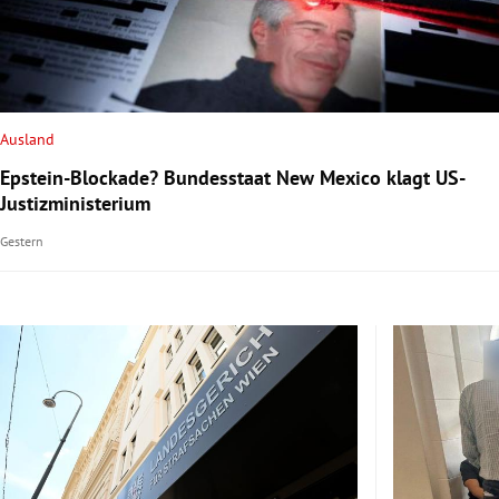
rt Untermenü
schaft Untermenü
Ausland
s Untermenü
Epstein-Blockade? Bundesstaat New Mexico klagt US-
Justizministerium
zeit Untermenü
Gestern
undheit Untermenü
tur Untermenü
nung Untermenü
lität Untermenü