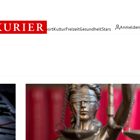
Anmelde
rreich
Politik
Wirtschaft
Sport
Kultur
Freizeit
Gesundheit
Stars