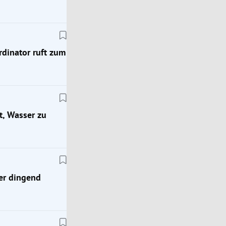
dinator ruft zum
t, Wasser zu
Steiermark
tor
Pkw von Zug erfasst: Frau bei Bahnunfall bei Gr
er dingend
gestorben