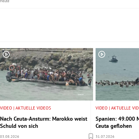
Heute
Slide 1 von 5
VIDEO | AKTUELLE VIDEOS
VIDEO | AKTUELLE VI
Nach Ceuta-Ansturm: Marokko weist
Spanien: 49.000 
Schuld von sich
Ceuta geflohen
03.08.2026
31.07.2026