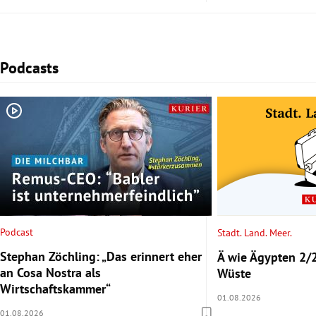
Podcasts
Slide 1 von 2
Podcast
Stadt. Land. Meer.
Stephan Zöchling: „Das erinnert eher
Ä wie Ägypten 2/2
an Cosa Nostra als
Wüste
Wirtschaftskammer“
01.08.2026
01.08.2026