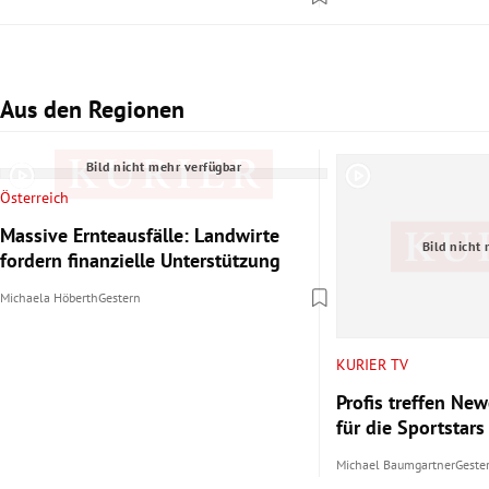
Aus den Regionen
Slide 1 von 2
Bild nicht mehr verfügbar
Österreich
Massive Ernteausfälle: Landwirte
Bild nicht
fordern finanzielle Unterstützung
Michaela Höberth
Gestern
KURIER TV
Profis treffen N
für die Sportstar
Michael Baumgartner
Geste