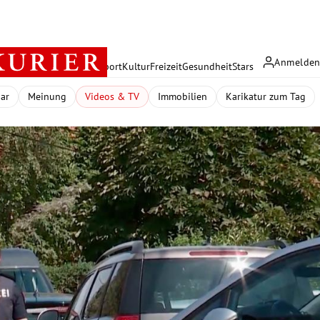
Anmelde
rreich
Politik
Wirtschaft
Sport
Kultur
Freizeit
Gesundheit
Stars
dar
Meinung
Videos & TV
Immobilien
Karikatur zum Tag