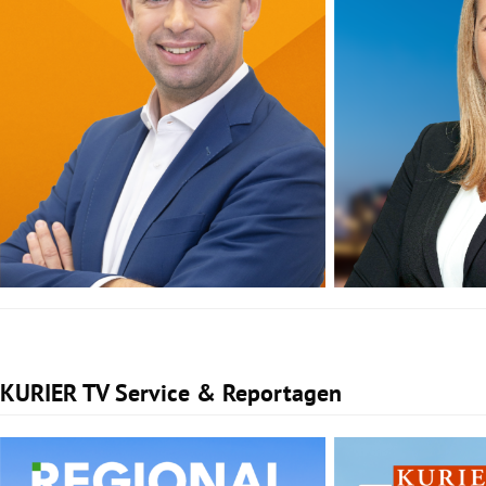
KURIER TV Service & Reportagen
Slide 1 von 1