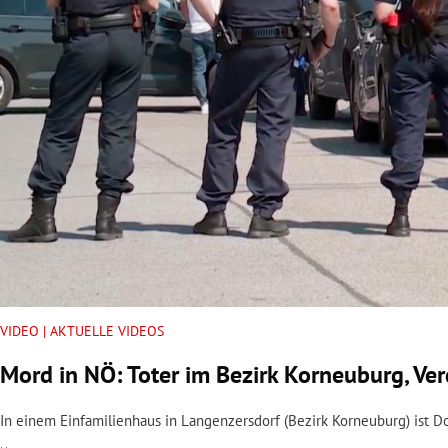
rt Untermenü
schaft Untermenü
s Untermenü
zeit Untermenü
undheit Untermenü
tur Untermenü
nung Untermenü
VIDEO | AKTUELLE VIDEOS
Mord in NÖ: Toter im Bezirk Korneuburg, V
lität Untermenü
In einem Einfamilienhaus in Langenzersdorf (Bezirk Korneuburg) ist D