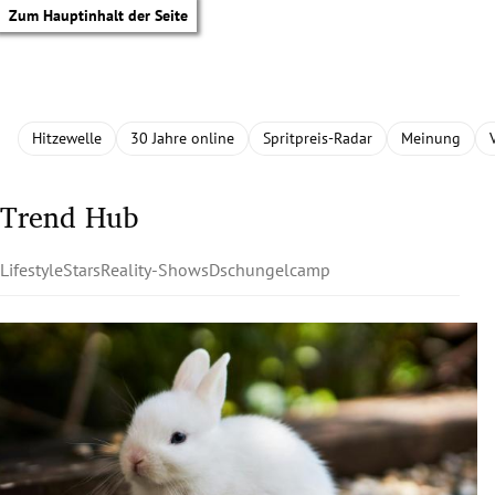
Zum Hauptinhalt der Seite
Hitzewelle
30 Jahre online
Spritpreis-Radar
Meinung
Trend Hub
Lifestyle
Stars
Reality-Shows
Dschungelcamp
tik Untermenü