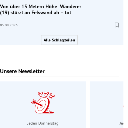
Von über 15 Metern Höhe: Wanderer
(19) stürzt an Felswand ab – tot
05.08.2026
Alle Schlagzeilen
Unsere Newsletter
Slide 1 von 6
Jeden Donnerstag
Jede