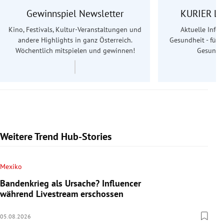
Gewinnspiel Newsletter
KURIER Le
Kino, Festivals, Kultur-Veranstaltungen und
Aktuelle Info
andere Highlights in ganz Österreich.
Gesundheit - für S
Wöchentlich mitspielen und gewinnen!
Gesundhe
Weitere Trend Hub-Stories
Mexiko
Bandenkrieg als Ursache? Influencer
während Livestream erschossen
05.08.2026