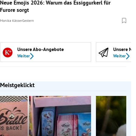
Neue Emojis 2026: Warum das Essiggurkerl für
Furore sorgt
Monika Kässer
Gestern
Unsere Abo-Angebote
Unsere Ne
Weiter
Weiter
Meistgeklickt
Slide 1 von 7