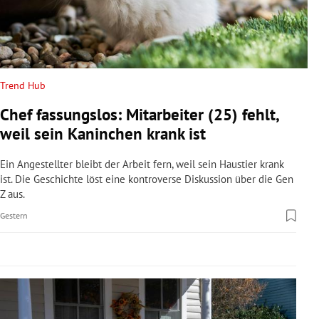
rreich Untermenü
rt Untermenü
schaft Untermenü
Trend Hub
Chef fassungslos: Mitarbeiter (25) fehlt,
s Untermenü
weil sein Kaninchen krank ist
zeit Untermenü
Ein Angestellter bleibt der Arbeit fern, weil sein Haustier krank
ist. Die Geschichte löst eine kontroverse Diskussion über die Gen
undheit Untermenü
Z aus.
Gestern
tur Untermenü
nung Untermenü
lität Untermenü