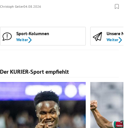
Christoph Geiler
04.08.2026
Sport-Kolumnen
Unsere Ne
Weiter
Weiter
Der KURIER-Sport empfiehlt
Slide 1 von 5