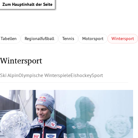
Zum Hauptinhalt der Seite
Tabellen
Regionalfußball
Tennis
Motorsport
Wintersport
Wintersport
Ski Alpin
Olympische Winterspiele
Eishockey
Sport
tik Untermenü