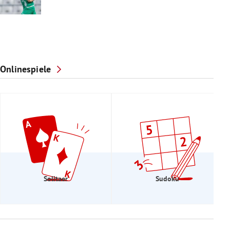
Onlinespiele
Solitaer
Sudoku