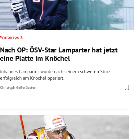
rreich Untermenü
rt Untermenü
schaft Untermenü
Wintersport
Nach OP: ÖSV-Star Lamparter hat jetzt
s Untermenü
eine Platte im Knöchel
zeit Untermenü
Johannes Lamparter wurde nach seinem schweren Sturz
erfolgreich am Knöchel operiert.
undheit Untermenü
Christoph Geiler
Gestern
tur Untermenü
nung Untermenü
lität Untermenü